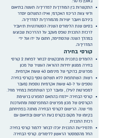
באופן פרטני.
התקשרות בין המודרך/ת למדריך/ה תעשה בתיאום
וליווי צוות הריכוז האקדמי, ואילו התשלום יוסדר
ביניהם ויועבר ישירות מהמודרך/ת למדריך/ה.
בסיום שנת הלימודים השניה הסטודנט/ית ת/יעביר
לרכזת התכנית טופס מעקב על ההדרכות שבוצעו
במהלך השנה שהסתיימה, חתום על ידו ועל ידי
המדריך/ה.
קורסי בחירה
הלומדים בתכנית מתבקשים לבחור לפחות 2 קורסי
בחירה ממגוון יחידות ההוראה העשיר של מכון
מפרשים, בהיקף של מינימום 40 שעות אקדמיות.
רשות: השתתפות ללא תשלום נוסף בקורסי בחירה
נוספים עד ל-40 שעות אקדמיות נוספות (מעבר
למפורטות לעיל) , ומעבר לכך השתתפות במחיר מוזל.
קורסי הבחירה יילמדו בהתאם למפורט ברשימת
הקורסים של מכון מפרשים המתפרסמת ומתעדכנת
מדי שנה. הרישום לקורסי הבחירה מותנה בפתיחתם,
בקיומו של מקום בקורס בעת הרישום ובתיאום עם
רכזת התכנית.
תלמידי/ות התכנית יוכלו לבחור ללמוד קורסי בחירה
החל מהסמסטר הראשון ללימודים. קורסי הבחירה