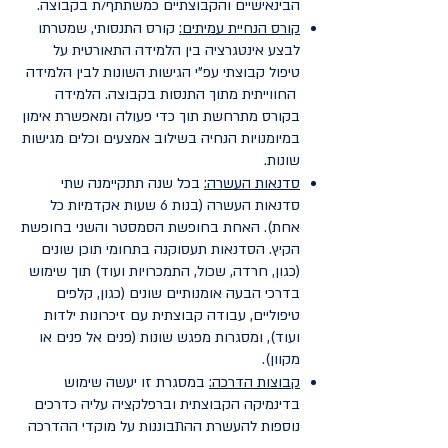
הבינאישיים והקבוצתיים כמשתתף/ת בקבוצה.
קורס הנחיית עמיתים:
קורס התנסותי, שמטרתו
לבצע אינטגרציה בין הלמידה התאורטית על
טיפול קבוצתי עפ"י הגישות השונות לבין הלמידה
החווייתית מתוך התנסות בקבוצה. הלמידה
בקורס מתרחשת תוך כדי פעולה ומאפשרת אימון
במיומנויות הנחיה בשילוב אמצעים וכלים מגישות
שונות.
סדנאות העשרה:
בכל שנה תתקיימנה שתי
סדנאות העשרה (בנות 6 שעות אקדמיות כל
אחת). האחת בחופשת הסמסטר והשני בחופשת
הקיץ. הסדנאות תעסוקנה בתחומי תוכן שונים
(כגון, חרדה, שכול, התמכרויות ועוד) תוך שימוש
בדרכי הבעה אומנותיים שונים (כגון, קלפים
טיפוליים, עבודה קבוצתית עם זיכרונות ילדות
ועוד), ומסגרות מפגש שונות (פנים אל פנים או
מקוון).
קבוצות הדרכה:
במסגרת זו יעשה שימוש
בדינמיקה הקבוצתית וברפלקציה עליה כדרכים
נוספות להעשרת ההתבוננות על מוקדי ההדרכה