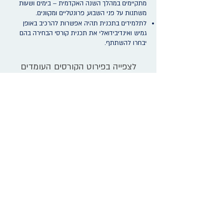
מתקיימים במהלך השנה האקדמית – בימים ושעות
משתנות על פני השבוע, פרונטליים ומקוונים.
לתלמידים בתכנית תהיה אפשרות להרכיב באופן
גמיש ואינדיבידואלי את תכנית קורסי הבחירה בהם
יבחרו להשתתף.
לצפייה בפירוט הקורסים העומדים
לרשות תלמידי התכנית ביחידות
ההוראה השונות
לחצו
כאן
עבודת גמר:
בעבודת הגמר ניתן לנתח את העבודה המעשית באחת
מהקבוצות מנקודת מבט תאורטית אינטגרטיבית ו/או
לכתוב חיבור על נושא הקשור לפסיכותרפיה קבוצתית
מנקודת מבט אינטגרטיבית.
היקף העבודה – עד 4000 מילים.
תעודת סיום: 'פסיכותרפיה קבוצתית של תכנית יובלים
מסלול מבוגרים מכון מפרשים, המכללה האקדמית תל
אביב-יפו'