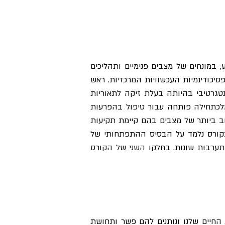
מנטליזציה היא היכולת לתת משמעות ולפרש את ההתנהגות של עצמי ושל אחרים, באופן מפורש או מובלע, במונחים של מצבים פנימיים ותהליכים 
נפשיים. הקורס יציג בפני המשתתפים את תיאוריית המנטליזציה שהינה בעשור האחרון אחת מהתיאוריות הפסיכודינמיות העכשוויות המרכזיות. ראש 
מפתחיה הוא פרופ' פיטר פונגי, פסיכואנליטיקאי העומד בראש מרכז אנה פרויד בלונדון. לתאוריה היבט אינטגרטיבי בהיותה בעלת זיקה לתאוריות 
התפתחותיות, נוירופסיכולוגיות וקוגניטיביות ומגובה מחקרית, וכן מציעה מגוון רחב של יישומים.התאוריה מלכתחילה פותחה עבור טיפול בהפרעות 
אישיות קשות בעיקר בורדרליין (BPD),אך במהלך השנים טיפול מבוסס מנטליזציה (MBT) הורחב למגוון רחב ביותר של מצבים בהם קיימת תקיעות 
בתהליך הטיפולי והיא רלוונטית למגוון הפרעות, אוכלוסיות ומסגרות טיפוליות (פרטני, קבוצתי, מערכתי). בקורס נלמד על הבסיס ההתפתחותי של 
מנטליזציה, נכיר מושגים בסיסיים בתאוריה, ונציג את עקרונות עבודה הייחודיים לה במסגרות (settings) התערבות שונות. בחלקו השני של הקורס 
בני האדם הם יצורים פרשניים ומספרי סיפורים, אנחנו מבינים את חיינו דרך סיפורים. הסיפורים מארגנים את החיים שלנו ונותנים להם פשר ותחושת 