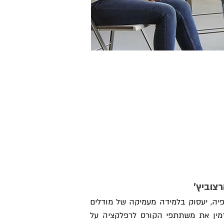
צוביץ'
בקורס נסקור את ההיסטוריה של התחום ואת התפתחותה של התנועה לקידום האינטגרציה של הפסיכותרפיה, יעסוק בלמידה מעמיקה של מודלים 
שונים של אינטגרציה ושל היישומים הקליניים שלהם, יבחן את הממצאים והאתגרים המחקריים בתחום ויזמין את משתתפי הקורס לרפלקציה על 