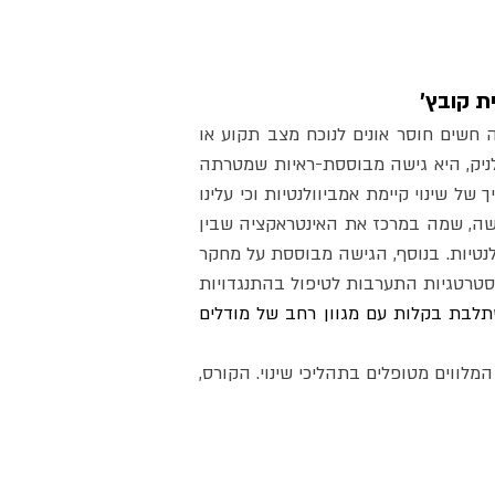
מטופלים שאינם מצליחים לבצע שינוי התנהגותי שרויים בתסכול רב וכך גם סביבתם - מטפלים ובני משפחה חשים חוסר אונים לנוכח מצב תקוע או 
מחמיר. הגישה המוטיבציונית, אשר צמחה מתוך תחום הטיפול בהתמכרויות, פותחה ונוסחה על ידי מילר ורולניק, היא גישה מבוססת-ראיות שמטרתה 
הנעת מטופלים לשינוי התנהגותי ושיתוף פעולה עם תוכניות טיפול. ביסוד הגישה, ההבנה כי בבסיס כל תהליך של שינוי קיימת אמביוולנטיות וכי עלינו 
ללוות את המטופל בחקירתה ובפתרונה אם ברצוננו לקדם שינוי ולהגביר את הסיכוי כי יישמר לאורך זמן. הגישה, שמה במרכז את האינטראקציה שבין 
המטפל למטופל וחוקרת את הדרכים בהן ניתן להשפיע על מוטיבציה, תפיסת מסוגלות עצמית ופתרון אמביוולנטיות. בנוסף, הגישה מבוססת על מחקר 
המדגים כי עמדה מתעמתת מצד גורמים טיפוליים מגבירה את ההתנגדות מצד המטופלים, על כן היא כוללת אסטרטגיות התערבות לטיפול בהתנגדויות 
הגישה המוטיבציונית נחשבת לגישת התערבות אינטגרטיבית מכיוון שהיא משתלבת בקלות עם מגוון רחב של מודלים 
הקורס יתמקד בהיכרות עם הרוח, העקרונות והכלים הפרקטיים אותם מציעה הגישה המוטיבציונית למטפלים המלווים מטופלים בתהליכי שינוי. הקורס, 