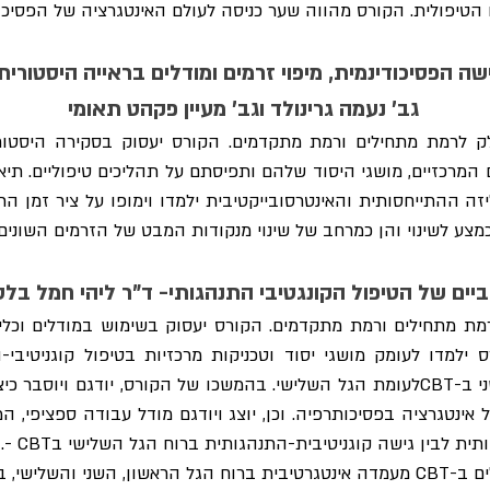
טיפולית. הקורס מהווה שער כניסה לעולם האינטגרציה של הפסיכו
שה הפסיכודינמית, מיפוי זרמים ומודלים בראייה היסטורית
גב' נעמה גרינולד וגב' מעיין פקהט תאומי
צע לשינוי והן כמרחב של שינוי מנקודות המבט של הזרמים השונים 
ביים של הטיפול הקונגטיבי התנהגותי- ד"ר ליהי חמל בלסו
בילדים ונוער.