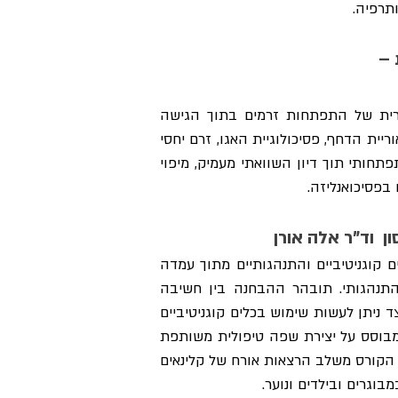
תרפיה.
 – 
קורס משותף לשני המסלולים אשר נחלק לרמת מתחילים ורמת מתקדמים. הקורס יעסוק בסקירה היסטורית של התפתחות זרמים בתוך הגישה 
הפסיכודינמית תוך עמידה על רעיונותיהם המרכזיים, מושגי היסוד שלהם ותפיסתם על תהליכים טיפוליים. תיאוריית הדחף, פסיכולוגיית האגו, זרם יחסי 
אובייקט, פסיכולוגיית העצמי, הפסיכואנליזה ההתייחסותית והאינטרסובייקטיבית ילמדו וימופו על ציר זמן התפתחותי תוך דיון השוואתי מעמיק, מיפוי 
בפסיכואנליזה.
ן  וד"ר אלה אורן
קורס משותף לשני המסלולים הנחלק לרמת מתחילים ורמת מתקדמים. הקורס יעסוק בשימוש במודלים וכלים קוגניטיביים והתנהגותיים מתוך עמדה 
אינטגרטיבית. בחלקו הראשון של הקורס ילמדו לעומק מושגי יסוד וטכניקות מרכזיות בטיפול קוגניטיבי-התנהגותי. תובהר ההבחנה בין חשיבה 
ועבודה טיפולית ברוח הגל הראשון והשני ב-CBTלעומת הגל השלישי. בהמשכו של הקורס, יודגם ויוסבר כיצד ניתן לעשות שימוש בכלים קוגניטיביים 
והתנהגותיים באמצעות מודלים שונים של אינטגרציה בפסיכותרפיה. וכן, יוצג ויודגם מודל עבודה ספציפי, המבוסס על יצירת שפה טיפולית משותפת 
המשלבת בין גישה פסיכודינמית התייחסותית לבין גישה קוגניטיבית-התנהגותית ברוח הגל השלישי בCBT -. הקורס משלב הרצאות אורח של קלינאים 