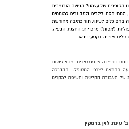
רציפות. הם נרקמים בתוך יחסים, אירועי חיים והחברה בה אנו חיים. אולם מה מהסיפור נכתב עבורנו ומתי אנחנו הסופרים של עצמנו? הגישה הנרטיבית 
צמחה מתוך רעיונות פוסט מודרניים ופוסט סטרוקטורליים. היא יוצאת מתוך עמדה מכבדת ונטולת שיפוטיות, המתייחסת לילדים ולמבוגרים כמומחים 
לחייהם. הגישה מחזקת את מקומו של הילד וההורה כבעל מיומנויות, כישורים, אמונות, ערכים, ושאיפות - ורואה בהם כלים לשינוי, תוך כתיבה מחודשת 
של סיפור חייו. בקורס נכיר את הבסיסים הפילוסופיים והתיאורטיים של הגישה, נכיר ונתנסה בפרקטיקות טיפוליות ('מפות') מרכזיות: החצנת הבעיה, 
ילים וצפייה בקטעי וידאו.
קבוצת הדרכה שנתית, הקבוצה מבוססת על הצגות מקרה של חברי וחברות הקבוצה ושמה דגש על התבוננות וחשיבה אינטגרטיבית, זיהוי גישות 
טיפול שונות, טכניקות טיפוליות, העמקה והמשגה בין תאוריה ופרקטיקה על מנת להעשיר חשיבה ותנועה בהתאם לצרכי המטופל.  ההדרכה 
הקבוצתית מאפשרת חשיפה לעבודת הסטודנטים האחרים, מקדמת דיון מתוך ריבוי פרספקטיבות תאורטיות של העבודה הקלינית וחשיפה למקרים 
' עינת לוין ברסקין