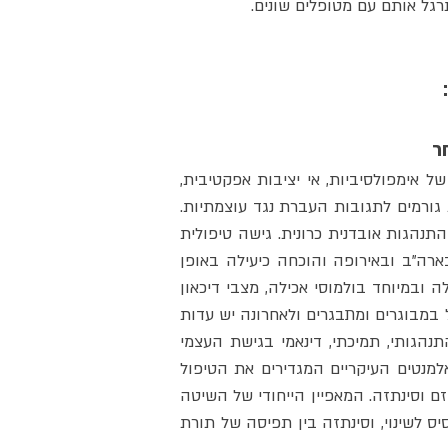
רגל אותם עם מטופלים שונים.
הפרעות אישיות בכלל והפרעת אישיות גבולית בפרט מהוות אתגר למאבחן, לתיאורטיקן ולמטפל. מאפיינים של אימפולסיביות, אי יציבות אפקטיבית, 
העדר אמוןacting out , יחסים בינאישיים שבירים, בלבול בזהות, שימוש מסיבי בפיצול ובהזדהות השלכתית גורמים לתגובות העברת נגד עוצמתיות. 
טיפול דיאלקטי התנהגותי (DBT) מיועד להפרעה בוויסות רגשי וחוסר יציבות, ויעיל אף ובעיקר במקרים של התנהגות אובדנית כרונית. גישה טיפולית 
זאת, שפותחה ע"י הפסיכולוגית האמריקאית פרופ' מרשה לינהן, נבדקה בצורה אמפירית במספר מרכזים בארה"ב ובאירופה והוכחה כיעילה באופן 
ברור לטיפול בפציינטיות הסובלות מהפרעת אישיות גבולית. הגישה נמצאה יעילה גם בטיפול בהפרעות אכילה ובמיוחד בולמוסי אכילה, מצבי דיכאון 
וחרדה באנשים עם הפרעות אישיות וכן באנשים הסובלים מהתמכרות לחומרים. הגישה נמצאה כיעילה בטיפול במבוגרים ומתבגרים ולאחרונה יש עדות 
ליעילותה גם בילדים. מדובר בגישת טיפול אינטגרטיבית הכוללת שימוש באלמנטים של טיפול קוגניטיבי- התנהגותי, תמיכתי, דינאמי בגישת העצמי 
ובגישת יחסי האובייקט, אלמנטים מתוך הגישה האינטרסובייקטיבית ואלמנטים מתוך תורת הזן-בודהיזם. האלמנטים העיקריים המגדירים את הטיפול 
הדיאלקטי התנהגותי הם התיאוריה ההתנהגותית, mindfulness והפילוסופיה הדיאלקטית. הטיפול מציע הוליזם וסינתזה. המאפיין הייחודי של השיטה 
הוא החלק הדיאלקטי שמשמעותו קירוב בין ניגודים תוך תהליך מתמשך של סינתזה. קיים דגש על קבלה כבסיס לשינוי, וסינתזה בין תפיסה של תורת 