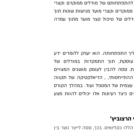
הקורס יציע מבט על מיקוד בטיפול ומשך הזמן של הטיפול כרכיבים של כל תהליך טיפולי וסקירה של הרקע להתפתחותם של מודלים ממוקדם וקצרי 
מועד בפסיכותרפיה. נדון בהבדל בין התערבות במשבר לטיפול ממוקד וקצר מועד. נתמקד במודלים טיפוליים ממוקדים וקצרי מועד מגישות שונות תוך 
היכרות מפורטת עם המיומנויות הטיפוליות הרלוונטיות. בליבת הקורס נעסוק בשימוש בזמן כמשאב ובמודלים של טיפול קצר מועד מתוך עמדה 
הקורס יציע היכרות מקיפה עם הרקע להתהוותה של הגישה ההתייחסותית ופרספקטיבה עשירה על תהליך התפתחותה. הוא יעניק ללומדים ידע 
נרחב ומאורגן על עקרונות הגישה, התיאורטיקנים המובילים אותה והנושאים המרכזיים בהם היא עוסקת, תוך התמקדות במודלים של 
אינטרסובייקטיביות, ובאיפיון של מטרות, ממדים, תהליכים וכלים של התהליך הטיפולי בראייה התייחסותית. ננסה להבין לעומק מושגים המצויים 
בליבתה של הגישה, ביניהם: הכרה הדדית, עצמיים מרובים, פרשנות כהבניה הדדית, אנאקטמנט, השלישי ההתייחסותי, , הדיאלקטיקה של תקווה 
ופחד, בין ספונטניות לבין ריטואלים ובין עבודה פרשנית לבין עבודה אקספרסיבית בתהליך הטיפולי, חשיפה עצמית של המטפל ועוד. במהלך הקורס 
נציג ונדגים היבטים ספציפיים הקשורים לעבודה טיפולית בגישה התייחסותית עם ילדים נוער והורים ונדגים כיצד רעיונות אלו יכולים להוות מצע 
 
הרצוביץ'
בקורס זה נבחן מודלים שונים לאבחון פסיכופתולוגיה ונראה את השימוש אותו אנחנו יכולים לעשות במודלים הללו כקלינאים. בכך, ננסה לייצר גשר בין 