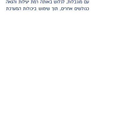
עם מוגבלות, לגלוש באותה רמת יעילות והנאה
כגולשים אחרים, תוך שימוש ביכולות המערכת
עליה הוא פועל ובאמצעות טכנולוגיות מסייעות
לנגישות.
המחויבות שלנו לנגישות
אנו מחויבים להפוך את האתר שלנו לנגיש
וידידותי למשתמש לקהל הרחב האפשרי, ללא
קשר ליכולת. אנו תורמים זמן, מומחיות
ויצירתיות שלנו להאצת הנגישות.
אתר האינטרנט שלנו מציית להנחיות נגישות
תוכן האינטרנט של World Wide Web
Consortium (W3C). זה עוזר לנו להבטיח
שהאתר יהיה נגיש לעיוורים, אנשים עם מוגבלות
קוגניטיבית, לקות ראייה ועוד. השתמשנו בממשק
נגישות המאפשר למבקרים עם מוגבלויות
ספציפיות להתאים את ממשק המשתמש
והעיצוב של האתר לפי העדפתם.
אנו שוקלים נגישות כמאמץ מתמשך. אנו עוסקים