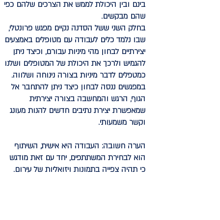
בינם ובין היכולת לממש את הצרכים שלהם כפי
שהם מבקשים.
בחלק השני ששל הסדנה נקיים מפגש פרונטלי,
שבו נלמד כלים לעבודה עם מטופלים באמצעים
יצירתיים לבחון מהי מיניות עבורם, וכיצד ניתן
להגמיש ולרכך את היכולת של המטופלים ושלנו
כמטפלים לדבר מיניות בצורה נינוחה ושלווה.
במפגשים ננסה לבחון כיצד ניתן להתחבר אל
הגוף, הרגש והמחשבה בצורה יצירתית
שמאפשרת יצירת נתיבים חדשים להנות מעונג
וקשר משמעותי.
הערה חשובה:
העבודה היא אישית, השיתוף
הוא לבחירת המשתתפים, יחד עם זאת מודגש
כי תהיה צפייה בתמונות ויזואליות של עירום.
גב' לי ראובני - מדריכה ומטפלת מינית מוסמכת,
בוגרת פסיכותרפיה מכון דעת, הנחיית קבוצות
בשילוב אומנויות מכללת לוינסקי ומטפלת זוגית