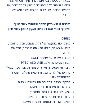
ממוקדות לטיפול בטראומה כגון SE FR CBT ,PE-
EMDR ולימוד כלים המשלבים דמיון להתמודדות עם
פחדים וחרדות של ילדים. הקורס ישלב תיאוריה
ותרגול.
תוכנית זו היא חלק ממיזם שלומות צוותי חינוך,
בשיתוף שפ"י משרד החינוך והקרן לחוסן צוותי חינוך.
נושאים
:
מושגי יסוד בהקשר של דחק: משבר, אבל, טראומה,
פוסט -טראומה, פוסט טראומה מורכבת, הפרעות
חרדה.
מהות האירוע הטראומתי בהקשר
הנוירו-פסיכו-פיזיולוגי: PTSD ,ASD ,ASR
עיבוד אירוע/זיכרון: איך נדע שאירוע עבר עיבוד מלא?
פחדים של ילדים: הבניית תכנית פעולה - תהליך
הדיסנסיטיזציה
התקפי חרדה. למה הם מת רחשים ? כלים
להתערבות מידית ודרכים לניהולם
שיקולים בבחירת התערבות/טיפול
עבודה בחירום מול עבודה מתמשכת
תפקיד הדמיון בהתמודדות עם המציאות.