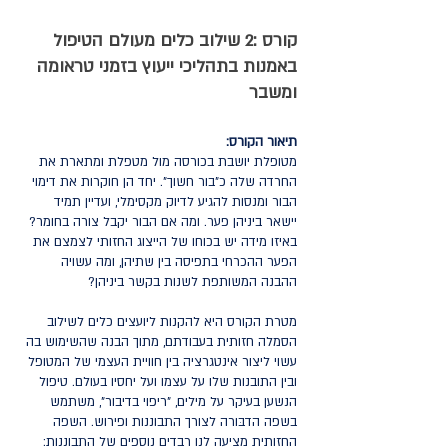
קורס :2 שילוב כלים מעולם הטיפול
באמנות בתהליכי ייעוץ בזמני טראומה
ומשבר
תיאור הקורס:
מטופלת יושבת בכורסה מול מטפלת ומתארת את
החרדה שלה כ"בור חשוך". יחד הן חוקרות את דימוי
הבור ומנסות להגיע לדיוק מקסימלי, ועדיין תמיד
יישאר ביניהן פער. ומה אם הבור יקבל צורה בחומר?
באיזו מידה יש בכוחו של הייצוג החזותי לצמצם את
הפער ההכרחי בתפיסה בין שתיהן, ומה עשויה
ההבנה המשותפת לשנות בקשר ביניהן?
מטרת הקורס היא להקנות ליועצים כלים לשילוב
הסמלה חזותית בעבודתם, מתוך הבנה שהשימוש בה
עשוי ליצור אינטגרציה בין חוויית העצמי של המטופל
ובין התובנות שלו על עצמו ועל יחסיו בעולם. טיפול
הנשען בעיקר על מילים, "ריפוי בדיבור", משתמש
בשפה הדבּורה לצורך התבוננות ופירוש. השפה
החזותית מציעה לנו רבדים נוספים של התבוננות: