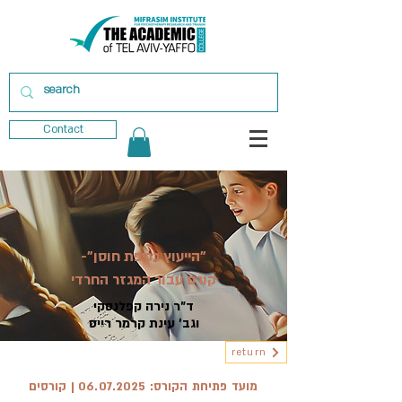
Contact
"הייעוץ ככיפת חוסן"-
קורס עבור המגזר החרדי
ד"ר נירה קפלנסקי
וגב' עינת קרמר רייס
return
מועד פתיחת הקורס:
06.07.2025
| קורסים