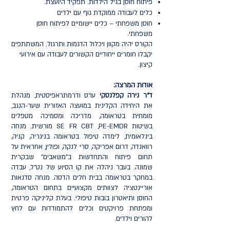
פיתוח חוסן בגיל הילדות. תפקיד היועצת.
כלים לעבודה ממוקדת גוף עם ילדים
חוסן משפחתי – כלים יישומיים לפיתוח חוסן
משפחתי.
הקורס יהיה מקוון ויכלול הדגמות ותרגול. המשתתפים
יקבלו חומרים ייחודיים הקשורים לעבודה עם אירועי
קיצון.
אודות המרצה:
ד“ר נירה קפלנסקי
עו“ס ודרמתראפיסטית, מנהלת
את היחידה הקלינית במועצה האזורית שער-הנגב,
מומחית בטראומה, מדריכה ומסמיכה מטפלים
בשיטות SE FR CBT ,PE-EMDR מורשית. מנחה
בינלאומית, לימדה טיפול בטראומה בניגריה, קניה,
רוואנדה, דרום אפריקה, סרי לנקה, ופולין, אחראית על
תחום פיתוח והתחדשות ב"משאבים" שבקרית
שמונה. בעבר ניהלה את קו הסיוע של נט“ל, עבדה
במחקר בטראומה בבית חלים הדסה. מנחה סדנאות
אוריינטציה לצוותים מקצועיים בתחום הטראומה,
החוסן ותיאטרון בובות טיפולי. בעלת קליניקה פרטית
ומפתחת פרויקטים וכלים להתמודדות עם לחץ
להורים וילדים.