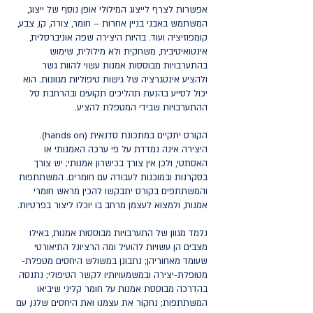
אפשרות לצרף לייצוג המילולי אופן נוסף של ייצוג,
המשתמש באבני בניין אחרות – חומר, צורה, קו, צבע,
קומפוזיציה ועוד. בהיות היצירה שפה אוניברסלית,
אינטואיטיבית, משחקית ולא מילולית, שימוש
בהתערבויות מבוססות אמנות עשוי להוות גשר
ולהציע אינטגרציה של גישות טיפוליות מגוונות. הוא
יכול לסייע בהנעת תהליכים תקועים ובהרחבת סל
ההתערבויות שבידי המטפלת להציע.
הקורס יתקיים במתכונת סדנאית (hands on).
היצירה אינה נמדדת על פי ערכה האמנותי או
האסתטי, ולכן אין צורך בכישרון אמנותי; יש צורך
בסקרנות ובמוכנות לעבודה עם חומרים. המשתתפות
והמשתתפים בקורס יתבקשו להכין מראש חומרי
אמנות, ולמצוא לעצמן מרחב בו יוכלו ליצור בפרטיות.
נלמד מגוון של התערבויות מבוססות אמנות, באילו
מצבים הן עשויות להועיל ומה הרציונל התיאורטי
שעומד מאחוריהן; נתבונן במשולש היחסים מטפלת-
מטופלת-יצירה ובמשמעויותיו לקשר הטיפולי; נתנסה
בהדרכה מבוססת אמנות על חומר קליני שיביאו
המשתתפות; נחקור את עצמנו ואת היחסים שלנו, עם