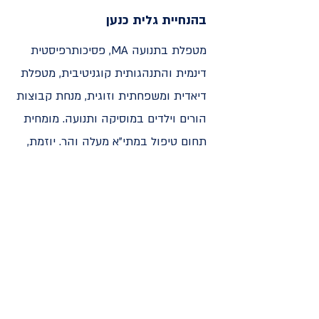
בהנחיית גלית כנען
מטפלת בתנועה MA, פסיכותרפיסטית
דינמית והתנהגותית קוגניטיבית, מטפלת
דיאדית ומשפחתית וזוגית, מנחת קבוצות
הורים וילדים במוסיקה ותנועה. מומחית
תחום טיפול במתי"א מעלה והר. יוזמת,
מדריכה ואחראית התוכנית "בשביל
המשחק"