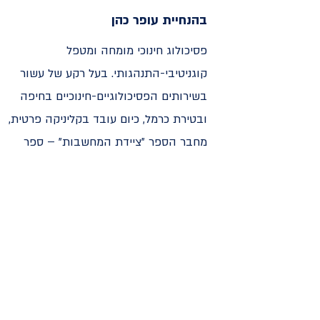
בהנחיית עופר כהן
פסיכולוג חינוכי מומחה ומטפל
קוגניטיבי-התנהגותי. בעל רקע של עשור
בשירותים הפסיכולוגיים-חינוכיים בחיפה
ובטירת כרמל, כיום עובד בקליניקה פרטית,
מחבר הספר "ציידת המחשבות" – ספר
הרפתקאות טיפולי לילדים ובני נוער
(thoughthunters.com).