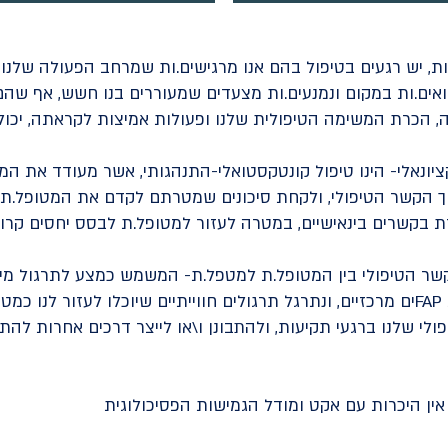
ות, יש רגעים בטיפול בהם אנו מרגישים.ות שמרחב הפעולה שלנ
פואים.ות במקום ונמנעים.ות מצעדים שמעוררים בנו חשש, אף שהם 
 הכרת המשימה הטיפולית שלנו ופעולות אמיצות לקראתה, יכולות
ליטי פונקציונאלי- הינו טיפול קונטקסטואלי-התנהגותי, אשר מעודד את 
וך הקשר הטיפולי, ולקחת סיכונים שמטרתם לקדם את המטופל.ת 
שר הטיפולי בין המטופל.ת למטפל.ת- המשמש כמצע לתרגול מיומ
חדשות. בסדנה נלמד עקרונות FAPים מרכזיים, ונתרגל תרגולים חווייתיים שיוכלו לעזור 
לי שלנו ברגעי תקיעות, ולהתבונן ו\או לייצר דרכים אחרות להת
ין היכרות עם אקט ומודל הגמישות הפסיכולוגית