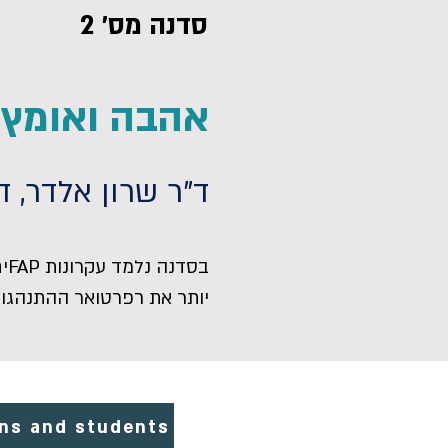
סדנה מס׳ 2
אהבה ואומץ ב
ד"ר שרון אלדר, ד
בס
יותר את רפרטואר ההתנהגויו