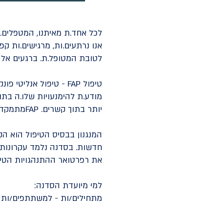
לכל אחד.ת מאיתנו, המטפלים.
אנו נרתעים.ות, מרגישים.ות ק
לטובת המטופל.ת. ברגעים אלה,
טיפול FAP - טיפול אנ
מודע.ת להימנעויות שלו.ה בת
יותר בתוך קשרים. FAPמתמקדת בקשרים בינאישיים, במטרה לעזור למטופל.ת לבסס יחסים קרובים יותר בחייו.ה.
המנגנון בבסיס הטיפול הוא הק
את רפרטואר ההתנהגויות הטיפו
למי מיועדת הסדנה:
מתחילים/ות - למשתתפים/ות א