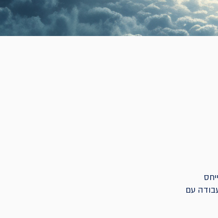
יחס
בודה עם