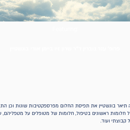
Featuring:
פרופ' ענר גוברין ד"ר שרון זיו ביימן אודי בונשטיין
תיאר בונשטיין את תפיסת החלום מפרספקטיבות שונות וכן התי
חלומות ראשונים בטיפול, חלומות של מטופלים על מטפליהם, ע
ל קבוצתי ועוד