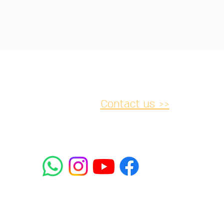
Contact us >>
acy and
Accessibility
Cancellation
lations
Statement
052-
2 Rabbanu Yeruham St. Tel
mifrasim@mta.ac.il
5438064
Aviv-Yafo