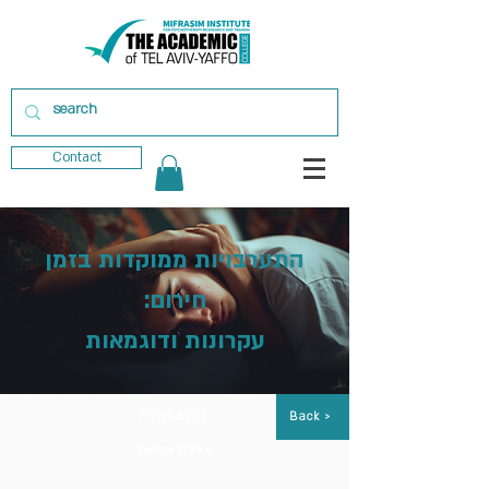
Contact
התערבויות ממוקדות בזמן
חירום:
עקרונות ודוגמאות
Featuring:
Back >
איילת שמואל