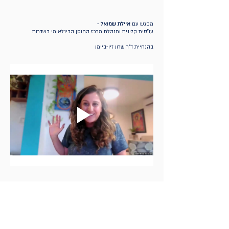
-
איילת שמואל
מפגש עם
עו"סית קלינית ומנהלת מרכז החוסן הבינלאומי בשדרות
בהנחיית ד"ר שרון זיו-ביימן
Privacy and regulations
Accessibility Statement