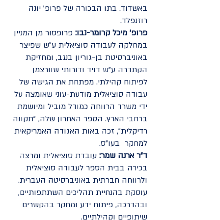
באשדוד. בתו הבכורה של פרופ' יונה
רוזנפלד.
פרופ' מיכל קרומר-נבו:
פרופסור מן המניין
במחלקה לעבודה סוציאלית ע"ש שפיצר
באוניברסיטת בן-גוריון בנגב, ומחזיקת
הקתדרה ע"ש דויד ודורותי שוורצמן
לפיתוח קהילתי. מפתחת את הגישה של
עבודה סוציאלית מודעת-עוני שאומצה על
ידי משרד הרווחה כמודל מוביל ומיושמת
ברחבי הארץ. הספר האחרון שלה, "תקווה
רדיקלית", זכה באות האגודה האמריקאית
למחקר בעו"ס.
ד"ר ארנה שמר:
עובדת סוציאלית ומרצה
בכירה בבית הספר לעבודה סוציאלית
ולרווחה חברתית באוניברסיטה העברית.
עוסקת בהנחיית תהליכים השתתפותיים,
ובהדרכה,
פיתוח ידע ומחקר בהקשרים
שיתופיים וקהילתיים.