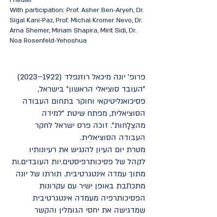
Friedler
With participation: Prof. Asher Ben-Aryeh, Dr.
Sigal Kani-Paz, Prof. Michal Kromer Nevo, Dr.
Arna Shemer, Miriam Shapira, Mirit Sidi, Dr.
Noa Rosenfeld-Yehoshua
פרופ' יונה מיכאל רוזנפלד (1922–2023)
"העובד סוציאלי הראשון" בישראל,
פסיכואנליטיקאי וחוקר בתחום העבודה
הסוציאלית, מפתח שיטת "למידה
מהצְלָחות". זוכה פרס ישראל לחקר
העבודה הסוציאלית.
מטרת יום העיון להנגיש את רעיונותיו
לקהל של פסיכותרפיסטים.יות העובדים.ות
מתוך עמדה אינטגרטיבית. תורתו של יונה
מתכתבת באופן ישיר עם עקרונות
הפסיכותרפיה מעמדה אינטגרטיבית
שמדגישה את יחסי הגומלין והקשר