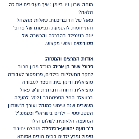
מנחה שרון זיו ביימן : איך מעבירים את זה
הלאה?
פאנל של הדוברים.ות, שאלות מהקהל
והתייחסות להטמעת תפיסתו של פרופ'
יונה רוזנפלד בהדרכה והכשרה של
סטודנטים ואנשי מקצוע.
אודות המרצים והמנחה:
פרופ' אשר בן אריה:
מנכ"ל מכון חרוב
לחקר התעללות בילדים, פרופסור לעבודה
סוציאלית ודיקן בית הספר לעבודה
סוציאלית ורווחה חברתית ע"ש פאול
ברוואלד החל מספטמבר 2021. למעלה
מעשרים שנה שימש כמנהל ועורך ה"שנתון
הסטטיסטי – ילדים בישראל" וכסמנכ"ל
המועצה הלאומית לשלום הילד
ד"ר נועה יהושע-רוזנפלד:
מנהלת יחידת
טיפול נמרץ ילדים בבית חולים אסותא