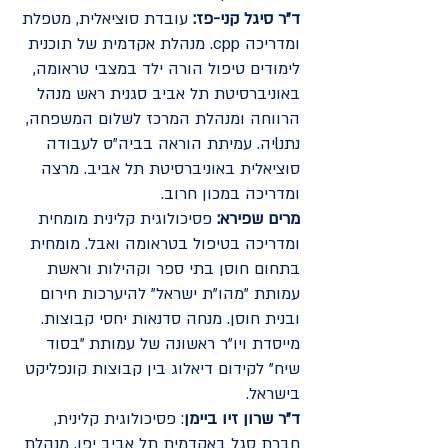
ד"ר סיגל קני-פז:
עובדת סוציאלית, מטפלת
ומדריכה cpp. מנהלת אקדמית של תוכנית
לימודים טיפול הורה ילד במצבי טראומה,
באוניברסיטת תל אביב סגנית ראש מנהל
הרווחה ומנהלת המרכז לשלום המשפחה,
נתנlיה. עמיתת הוראה בביה״ס לעבודה
סוציאלית באוניברסיטת תל אביב. מרצה
ומדריכה במכון חרוב.
מרים שפירא:
פסיכולוגית קלינית מומחית
ומדריכה בטיפול בטראומה ואבל. מומחית
בתחום חוסן בתי ספר וקהילות וראשת
עמותת "מהו"ת ישראל" להיערכות חירום
ובנית חוסן. מנחה סדנאות יחסי קבוצות.
מייסדת ויו"ר ראשונה של עמותת "בסוד
שיח" לקידום דיאלוג בין קבוצות קונפליקט
בישראל.
ד"ר שרון זיו ביימן
: פסיכולוגית קלינית,
חברת סגל באקדמית תל אביב יפו, מנהלת