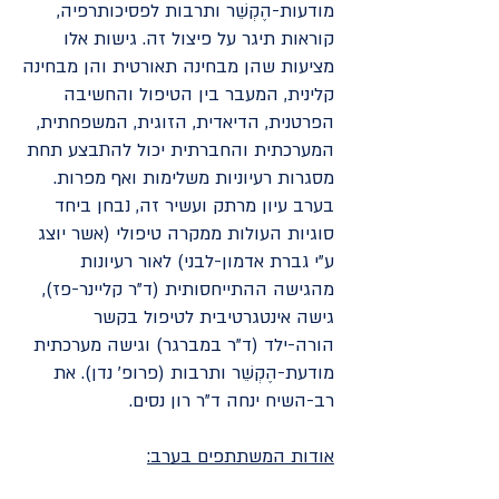
מודעות-הֶקְשֵׁר ותרבות לפסיכותרפיה,
קוראות תיגר על פיצול זה. גישות אלו
מציעות שהן מבחינה תאורטית והן מבחינה
קלינית, המעבר בין הטיפול והחשיבה
הפרטנית, הדיאדית, הזוגית, המשפחתית,
המערכתית והחברתית יכול להתבצע תחת
מסגרות רעיוניות משלימות ואף מפרות.
בערב עיון מרתק ועשיר זה, נבחן ביחד
סוגיות העולות ממקרה טיפולי (אשר יוצג
ע"י גברת אדמון-לבני) לאור רעיונות
מהגישה ההתייחסותית (ד"ר קליינר-פז),
גישה אינטגרטיבית לטיפול בקשר
הורה-ילד (ד"ר במברגר) וגישה מערכתית
מודעת-הֶקְשֵׁר ותרבות (פרופ' נדן). את
רב-השיח ינחה ד"ר רון נסים.
אודות המשתתפים בערב: