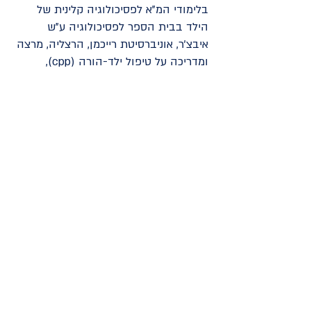
בלימודי המ"א לפסיכולוגיה קלינית של
הילד בבית הספר לפסיכולוגיה ע"ש
איבצ'ר, אוניברסיטת רייכמן, הרצליה, מרצה
ומדריכה על טיפול ילד-הורה (cpp),
מתמחה בטיפול בטראומה בילדות וטיפול
בהורות, קליניקה פרטית במודיעין.
פרופ' יוחאי נדן
יוחאי הוא עובד סוציאלי, מטפל זוגי
ומשפחתי ומדריך מוסמך, אשר עובד
בגישה מערכתית-אינטגרטיבית, תוך זיקה
לגישה הנרטיבית, ומשלב בין עבודה
טיפולית ומחקר אקדמי. יוחאי הוא פרופ'
חבר בבית הספר לעבודה סוציאלית
ולרווחה חברתית באוניברסיטה העברית,
חבר בחממת נבט למחקר והכשרה
מודעי-הקשר, חבר בצוות מכון ברקאי
לטיפול זוגי ומשפחתי, ומטפל ומדריך