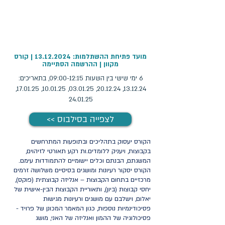
מועד פתיחת ההשתלמות:
13.12.2024
| קורס
מקוון | ההרשמה הסתיימה
6 ימי שישי בין השעות 09:00-12:15, בתאריכים:
13.12.24, 20.12.24, 03.01.25, 10.01.25, 17.01.25,
24.01.25
<< לצפייה בסילבוס
הקורס יעסוק בתהליכים ובתופעות המתרחשים
בקבוצות, ויעניק ללומדים.ות רקע תאורטי לזיהוים,
המשגתם, הבנתם וכלים יישומיים להתמודדות עימם.
הקורס יסקור רעיונות ומושגים בסיסיים משלושה זרמים
מרכזיים בתחום הקבוצות – אנליזה קבוצתית (פוקס),
יחסי קבוצות (ביון), ותאוריית הקבוצות הבין-אישית של
יאלום, וישלבם עם מושגים ורעיונות מגישות
פסיכודינמיות נוספות, כגון המאמר המכונן של פרויד -
פסיכולוגיה של ההמון ואנליזה של האני, מושג