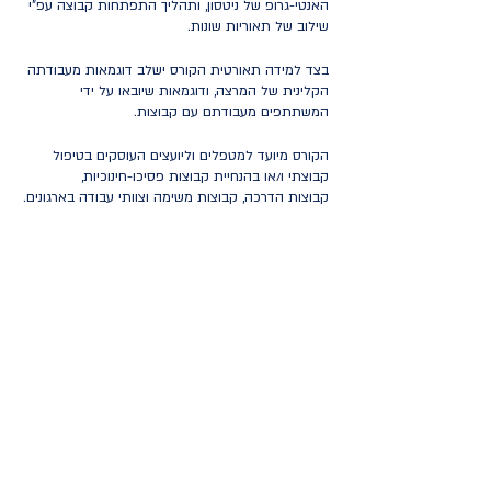
האנטי-גרופ של ניטסון, ותהליך התפתחות קבוצה עפ"י
שילוב של תאוריות שונות.
בצד למידה תאורטית הקורס ישלב דוגמאות מעבודתה
הקלינית של המרצה, ודוגמאות שיובאו על ידי
המשתתפים מעבודתם עם קבוצות.
הקורס מיועד למטפלים וליועצים העוסקים בטיפול
קבוצתי ו/או בהנחיית קבוצות פסיכו-חינוכיות,
קבוצות הדרכה, קבוצות משימה וצוותי עבודה בארגונים.
קהל יעד: פסיכולוגים מומחים ומתמחים, עובדים
סוציאליים קליניים או עובדים סוציאליים בעלי תואר
שני עם ניסיון בעבודה טיפולית, מטפלים בהבעה
ויצירה בעלי תואר שני, פסיכיאטרים, קרימינולוגים
קליניים ויישומיים, סטודנטים לתואר שני בפסיכולוגיה.
Privacy and regulations