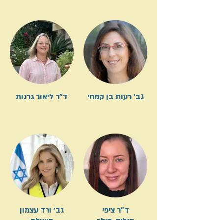
גב׳ רעות בן קמחי
ד"ר ליאור גרנות
ד"ר ציפי
גב׳ ורד עצמון