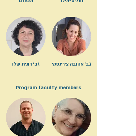
חנליס-מילר
משולם
גב׳ אהובה צירינסקי
גב׳ רונית שלו
Program faculty members