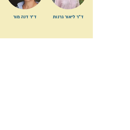
ד"ר ליאור גרנות
ד״ר דנה מור
ד"ר אורנה כהן
גב׳ גינת אנגל ברק