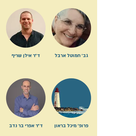
גב׳ חמוטל ארבל
ד״ר אילן שריף
פרופ׳ מיכל בראון
ד״ר אפרי בר נדב