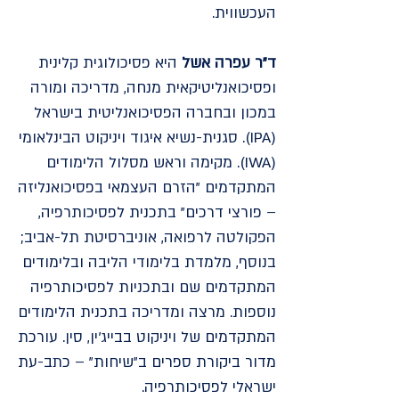
העכשווית.
ד"ר עפרה אשל
היא פסיכולוגית קלינית
ופסיכואנליטיקאית מנחה, מדריכה ומורה
במכון ובחברה הפסיכואנליטית בישראל
(IPA). סגנית-נשיא איגוד ויניקוט הבינלאומי
(IWA). מקימה וראש מסלול הלימודים
המתקדמים "הזרם העצמאי בפסיכואנליזה
– פורצי דרכים" בתכנית לפסיכותרפיה,
הפקולטה לרפואה, אוניברסיטת תל-אביב;
בנוסף, מלמדת בלימודי הליבה ובלימודים
המתקדמים שם ובתכניות לפסיכותרפיה
נוספות. מרצה ומדריכה בתכנית הלימודים
המתקדמים של ויניקוט בבייג'ין, סין. עורכת
מדור ביקורת ספרים ב"שיחות" – כתב-עת
ישראלי לפסיכותרפיה.