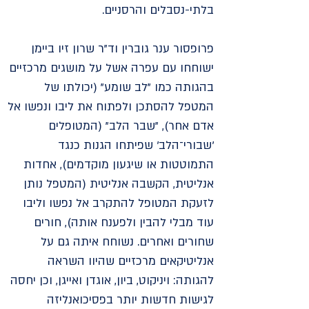
בלתי-נסבלים והרסניים.
פרופסור ענר גוברין וד"ר שרון זיו ביימן
ישוחחו עם עפרה אשל על מושגים מרכזיים
בהגותה כמו "לב שומע" (יכולתו של
המטפל להסתכן ולפתוח את ליבו ונפשו אל
אדם אחר), "שבר הלב" (המטופלים
'שבורי־הלב' שפיתחו הגנות כנגד
התמוטטות או שיגעון מוקדמים), אחדות
אנליטית, הקשבה אנליטית (המטפל נותן
לזעקת המטופל להתקרב אל נפשו וליבו
עוד מבלי להבין ולפענח אותה), חורים
שחורים ואחרים. נשוחח איתה גם על
אנליטיקאים מרכזיים שהיוו השראה
להגותה: ויניקוט, ביון, אוגדן ואייגן, וכן יחסה
לגישות חדשות יותר בפסיכואנליזה