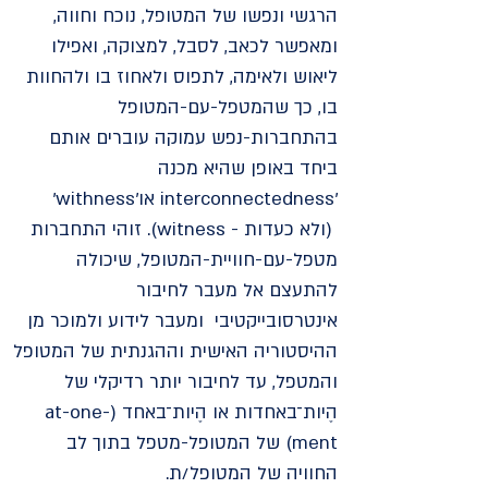
הרגשי ונפשו של המטופל, נוכח וחווה,
ומאפשר לכאב, לסבל, למצוקה, ואפילו
ליאוש ולאימה, לתפוס ולאחוז בו ולהחוות
בו, כך שהמטפל-עם-המטופל
בהתחברות-נפש עמוקה עוברים אותם
ביחד באופן שהיא מכנה
'interconnectedness או'withness'
(ולא כעדות - witness). זוהי התחברות
מטפל-עם-חוויית-המטופל, שיכולה
להתעצם אל מעבר לחיבור
אינטרסובייקטיבי ומעבר לידוע ולמוכר מן
ההיסטוריה האישית וההגנתית של המטופל
והמטפל,
עד לחיבור יותר רדיקלי של
הֶיות־באחדות או הֶיות־באחד (at-one-
ment) של המטופל-מטפל בתוך לב
החוויה של המטופל/ת.