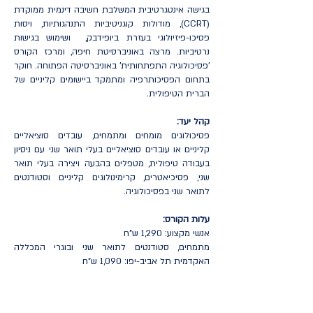
בגישה אינטגרטיבית המשלבת חשיבה דינמית ממוקדת
(CCRT), מודולות קוגניטיביות התנהגותיות, ויסות
פסיכו-פיזיולוגי בעזרת ביופידבק, ושימוש בגישות
נרטיביות. מרצה באוניברסיטת חיפה, ומרכז הקורס
'פסיכולוגיה התפתחותית' באוניברסיטה הפתוחה. חוקר
בתחום הפסיכותרפיה ומתמקד ביישומים קליניים של
הברית הטיפולית.
קהל יעד:
פסיכולוגים מומחים ומתמחים, עובדים סוציאליים
קליניים או עובדים סוציאליים בעלי תואר שני עם ניסיון
בעבודה טיפולית, מטפלים בהבעה ויצירה בעלי תואר
שני, פסיכיאטרים, קרימינולוגים קליניים וסטודנטים
לתואר שני בפסיכולוגיה.
עלות הקורס:
אנשי מקצוע: 1,290 ש"ח
מתמחים, סטודנטים לתואר שני ובוגרי המכללה
האקדמית תל אביב-יפו: 1,090 ש"ח