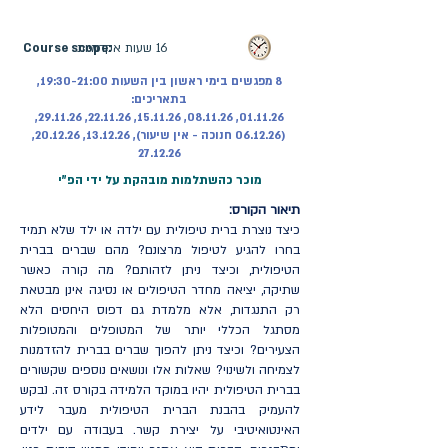
מקוון | ההרשמה בעיצומה
16 שעות אקדמיות
Course scope:
8 מפגשים בימי ראשון בין השעות 19:30-21:00,
בתאריכים:
01.11.26, 08.11.26, 15.11.26, 22.11.26, 29.11.26,
(06.12.26 חנוכה - אין שיעור), 13.12.26, 20.12.26,
27.12.26
מוכר כהשתלמות מובהקת על ידי הפ"י
תיאור הקורס:
כיצד נוצרת ברית טיפולית עם ילדה או ילד שלא תמיד
בחרו להגיע לטיפול מרצונם? מהם שברים בברית
הטיפולית, וכיצד ניתן לזהותם? מה קורה כאשר
שתיקה, יציאה מחדר הטיפולים או נסיגה אינן מבטאת
רק התנגדות, אלא מלמדת גם דפוס היחסים הלא
מסתגל הכללי יותר של המטופלים והמטופלות
הצעירים? וכיצד ניתן להפוך שברים בברית להזדמנות
לצמיחה ולשינוי? שאלות אלו ונושאים נוספים שקשורים
בברית הטיפולית יהיו במוקד הלמידה בקורס זה. נבקש
להעמיק בהבנת הברית הטיפולית מעבר לידע
האינטואיטיבי על יצירת קשר. בעבודה עם ילדים