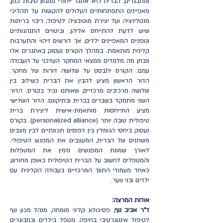
ומתבגרים, הברית היא אתגר ייחודי ממגוון סיבות כגון,
מאפיינים התפתחותיים העלולים להקשות על תהליכי
מנטליזציה ועל יצירת מוטיבציה לטיפול; ריבוי בריתות
שיש לדעת להתייחס אליהן; וביטויים התנהגותיים
וגופניים המאפיינים ילדים, אך דורשים זיהוי והתערבות
קלינית מותאמת. במהלך הקורס נעסוק באתגרים אלו
ונבחן מה מלמדים ממצאי המחקר העדכני על העבודה
עמם. הקורס יתבסס על שלושה דורות של מחקר.
הדור הראשון מציע להבין את הברית כשילוב בין
שלושה מרכיבים מרכזיים, שאותם נכיר בקורס. הדור
השני מתמקד בשברים בברית ובתיקונם. הדור השלישי
מציע התייחסות מותאמת-אישית ליצירת ברית
טיפולית טובה יותר (personalized alliance). בקורס
נעסוק ביחסי הגומלין בין דפוסים תכונתיים לבין מצבים
משתנים של הברית, המעצבים את המפגש הטיפולי.
לאורך שמונת המפגשים נזמין את המטפלות
והמטפלים לחשוב על הברית הטיפולית באופן מחודש,
כאחד מעמודי התווך המרכזיים בעבודה הקלינית עם
ילדים ובני נוער.
אודות המרצה:
ד"ר אביב נוף,
פסיכולוג קליני מומחה, מנהל מכון נוף
לטיפול אינטגרטיבי בחיפה. מטפל בילדים ובמבוגרים