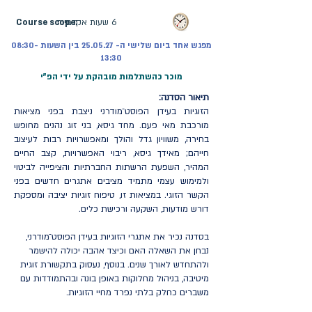
6 שעות אקדמיות
Course scope:
מפגש אחד ביום שלישי ה- 25.05.27 בין השעות 08:30-
13:30
מוכר כהשתלמות מובהקת על ידי הפ"י
תיאור הסדנה:
הזוגיות בעידן הפוסט־מודרני ניצבת בפני מציאות
מורכבת מאי פעם. מחד גיסא, בני זוג נהנים מחופש
בחירה, משוויון גדל והולך ומאפשרויות רבות לעיצוב
חייהם; מאידך גיסא, ריבוי האפשרויות, קצב החיים
המהיר, השפעת הרשתות החברתיות והציפייה לביטוי
ולמימוש עצמי מתמיד מציבים אתגרים חדשים בפני
הקשר הזוגי. במציאות זו, טיפוח זוגיות יציבה ומספקת
דורש מודעות, השקעה ורכישת כלים.
בסדנה נכיר את אתגרי הזוגיות בעידן הפוסט־מודרני,
נבחן את השאלה האם וכיצד אהבה יכולה להישמר
ולהתחדש לאורך שנים. בנוסף, נעסוק בתקשורת זוגית
מיטיבה, בניהול מחלוקות באופן בונה ובהתמודדות עם
משברים כחלק בלתי נפרד מחיי הזוגיות.