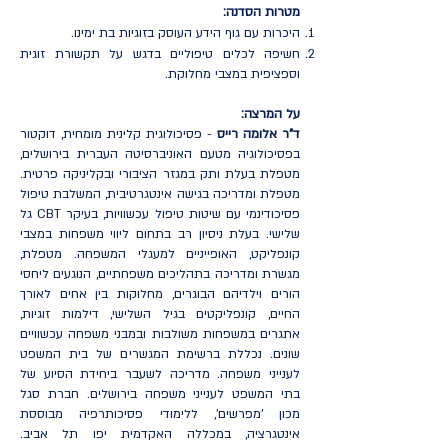
מטרות הסדנה:
היכרות עם גוף הידע העוסק בזוגיות בת ימינו.
חשיפה לכלים טיפוליים בדגש על תקשורת זוגית
וספציפית במצבי מחלוקת.
על המרצה:
ד"ר אלומה רייס
- פסיכולוגית קלינית מומחית, דוקטור
בפסיכולוגיה מטעם האוניברסיטה העברית בירושלים,
מטפלת בעלת ותק במגזר הציבורי ובקליניקה פרטית.
מטפלת ומדריכה בגישה אינטגרטיבית, המשלבת טיפול
פסיכודינמי עם שיטות טיפול עכשוויות, בעיקר CBT גל
שלישי. בעלת ניסיון רב בתחום ליווי משפחות במצבי
קונפליקט, האופייניים למעגלי המשפחה. מטפלת,
מגשרת ומדריכה בתהליכים משפחתיים, הנוגעים ליחסי
הורים וילדיהם הבוגרים, מחלוקות בין אחים לאורך
החיים, קונפליקטים בגיל השלישי, דילמות זוגיות,
אתגרים במשפחות משולבות ובמבני משפחה עכשוויים
שונים. נכללת ברשימת המגשרים של בית המשפט
לענייני משפחה. מדריכה לשעבר ביחידת הסיוע של
בתי המשפט לענייני משפחה בירושלים. חברת סגל
מכון 'מפרשים', ללימודי פסיכותרפיה מבוססת
אינטגרציה, במכללה האקדמית יפו תל אביב.