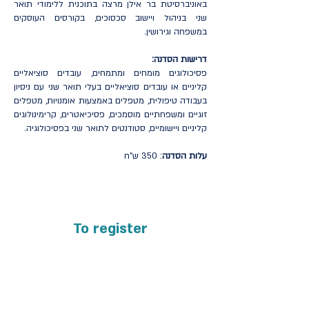
באוניברסיטת בר אילן מרצה בתוכנית ללימודי תואר
שני בניהול ויישוב סכסוכים, בקורסים העוסקים
במשפחה וגירושין.
דרישות הסדנה:
פסיכולוגים מומחים ומתמחים, עובדים סוציאליים
קליניים או עובדים סוציאליים בעלי תואר שני עם ניסיון
בעבודה טיפולית, מטפלים באמצעות אומנויות, מטפלים
זוגיים ומשפחתיים מוסמכים, פסיכיאטרים, קרימינולוגים
קליניים ויישומיים, סטודנטים לתואר שני בפסיכולוגיה.
עלות הסדנה
: 350 ש"ח
To register