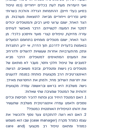
ואף היעזרות מעת לעת בכלים ייחודיים (כמו טיפול
בסיוע בעלי חיים). ההתמחות הגדלה והולכת בשרותי
סיוע נפרדים וייחודיים מביאה לתוצאות מעורבות. מן
הצד האחד, ישנם ערוצי סיוע רבים, והמטופלים יכולים
למקד את המענה לקשייהם. הדבר מאפשר לעיתים
עזרה מדויקת, טיפולים קצרי מועד וחיסכון כלכלי. מן
הצד האחר, ישנם מטפלים מומחים בתחומם הפועלים
בנאמנות בלעדית לדרכם, תוך הדרה, אי ידע, התנגדות
ונתק מהתערבויות אחרות שעשויות להשלים ולהרחיב
את המענים המתאימים למטופלים. הדבר מביא
למצבים של טיפול חלקי וחסר, מעבר לא מותאם של
מטופלים בין גישות ומטפלים, ובזבוז משאבים. הגישה
האינטגרטיבית הרב מקצועית פותחה במגמה להעצים
את יתרונות השילוב מחד, ולמתן את החסרונות מאידך.
גישה משלבת היא בראש ובראשונה עמדה מקצועית
זהותית של המטפל שמציבה שתי שאלות:
1. האם המטפל היחיד נכון ופתוח להכיר תפיסות וכלים
נוספים ולאמץ עמדה אינטגרטיבית משלבת שתעשיר
את זהותו הטיפולית האותנטית כמטפל?
2. האם הוא רוצה להתקדם צעד נוסף ולהכשיר את
עצמו כמנהל מקרה (case manager) שבו הוא משמש
כמנהל ומתאם טיפול רב מקצועי (care and