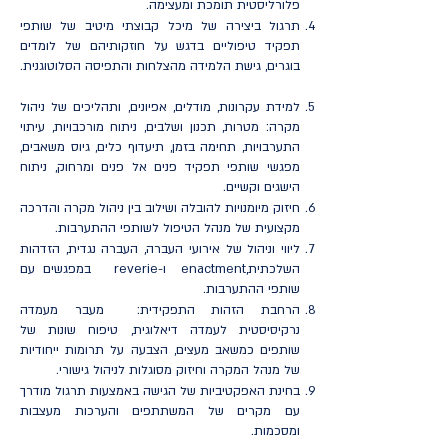
פלורליסטית תומכת ומעצימה.
תרגול ביצירה של מיכל קבוצתי מיטיב של שותפי
תפקיד טיפוליים בדגש על חוזקותיהם של לומדים
בוגרים, גישת הלמידה מהצלחות והתפיסה הסלוטוגנית.
למידת עקרונות, מודלים, אפיונים, ותהליכים של ניהול
מקרה: מטרות, תכנון ושלבים, ניתוח מורכבויות, עיתוי
התערבויות, תחימה בזמן, תיעדוף כלים, גיוס משאבים,
מפגשי שותפי תפקיד פנים אל פנים ומרחוק, ניתוח
הישגים וקשיים.
חיזוק מיומנויות להובלה ושילוב בין ניהול מקרה והדרכה
מקצועית של מנהל הטיפול לשותפי ההתערבות.
ליווי וניהול של אירועי העברה, העברה נגדית, הזדהות
השלכתית,enactment ו-reverie במפגשים עם
שותפי ההתערבות.
הרחבת הזהות התפקידית: מעבר מעמדה
נרקיסיסטית לעמדה דיאלוגית, טיפוח שונות של
שותפים כמשאב מעצים, הצבעה על תרומות ייחודיות
של מנהל המקרה וחיזוק מסוגלות לניהול גישורי.
בחינת האפקטיביות של הגישה באמצעות תרגול מודרך
עם מקרים של המשתתפים והערכות מעצבות
ומסכמות.