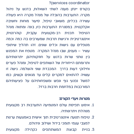
services coordinator)?
בקורס יינתן מענה לשתי השאלות, בדגש על ניהול
מקרה. התערבות בהובלה של מנהל מקרה היא פעולה
עשירה בכלים, משאבי טיפול, סיעור מוחות וחשיבה
אקלקטית. במסגרת התערבות כזו, בונה ומתווה מנהל
הטיפול תכנית רב-מקצועית עקבית, קוהרנטית,
אינטגרטיבית ורגישת תרבות שמעורבים בה כמה וכמה
מטפלים עם גישות וכלים שונים. זהו תהליך שיתופי
עשיר – מענים, שבו מנהל המקרה מטפח את המפגש
בין נותני שרות בדגש על חוזקותיהם, יתרונותיהם
ותרומתם הייחודית של השותפים לטיפול, ומנהל פערים
וחילוקי דעות בדרך המכבדת שוני והשלמה. גישה זו
עשויה להתאים למקרים קלים עד מגוונים וקשים, כמו
למשל נפגעי גוף ונפש ומשפחותיהם על פציעותיהם
המורכבות במלחמת חרבות ברזל.
מטרות ויעדי הקורס:
אימוץ תפיסת עולם המטמיעה התערבות רב מקצועית
מנוהלת ויתרונותיה.
טיפוח תנועה אינטגרטיבית תוך אישית באמצעות ערנות
למצבי עצמי תומכי בידול ושילוב וניהולם.
בניית קבוצת המשתתפים כקהילה מקצועית