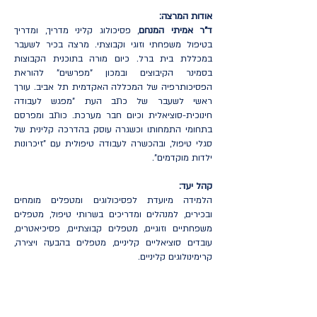
אודות המרצה:
ד"ר אמיתי המנחם
, פסיכולוג קליני מדריך, ומדריך
בטיפול משפחתי וזוגי וקבוצתי. מרצה בכיר לשעבר
במכללת בית ברל. כיום מורה בתוכנית הקבוצות
בסמינר הקיבוצים ובמכון "מפרשים" להוראת
הפסיכותרפיה של המכללה האקדמית תל אביב. עורך
ראשי לשעבר של כתב העת "מפגש לעבודה
חינוכית-סוציאלית וכיום חבר מערכת. כותב ומפרסם
בתחומי התמחותו וכשגרה עוסק בהדרכה קלינית של
סגלי טיפול, ובהכשרה לעבודה טיפולית עם "זיכרונות
ילדות מוקדמים".
קהל יעד:
הלמידה מיועדת לפסיכולוגים ומטפלים מומחים
ובכירים, למנהלים ומדריכים בשרותי טיפול, מטפלים
משפחתיים וזוגיים, מטפלים קבוצתיים, פסיכיאטרים,
עובדים סוציאליים קליניים, מטפלים בהבעה ויצירה,
קרימינולוגים קליניים.
עלות הקורס:
אנשי מקצוע: 1,570 ₪