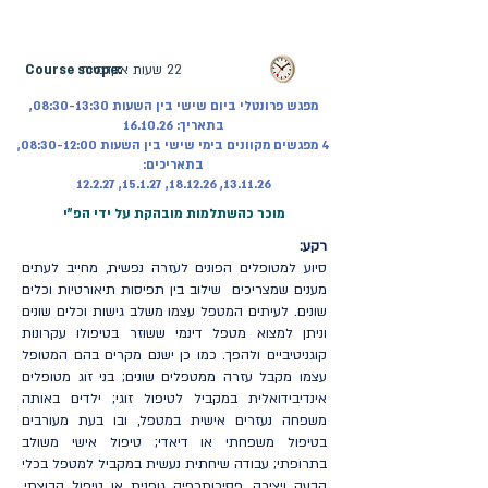
מועד פתיחת הקורס:
16.10.2026
| קורס
מקוון ופרונטלי | ההרשמה בעיצומה
22 שעות אקדמיות
Course scope:
מפגש פרונטלי ביום שישי בין השעות 08:30-13:30,
בתאריך: 16.10.26
4 מפגשים מקוונים בימי שישי בין השעות 08:30-12:00,
בתאריכים:
13.11.26, 18.12.26, 15.1.27, 12.2.27
מוכר כהשתלמות מובהקת על ידי הפ"י
רקע:
סיוע למטופלים הפונים לעזרה נפשית, מחייב לעתים
מענים שמצריכים שילוב בין תפיסות תיאורטיות וכלים
שונים. לעיתים המטפל עצמו משלב גישות וכלים שונים
וניתן למצוא מטפל דינמי ששוזר בטיפולו עקרונות
קוגניטיביים ולהפך. כמו כן ישנם מקרים בהם המטופל
עצמו מקבל עזרה ממטפלים שונים; בני זוג מטופלים
אינדיבידואלית במקביל לטיפול זוגי; ילדים באותה
משפחה נעזרים אישית במטפל, ובו בעת מעורבים
בטיפול משפחתי או דיאדי; טיפול אישי משולב
בתרופתי; עבודה שיחתית נעשית במקביל למטפל בכלי
הבעה ויצירה, פסיכותרפיה גופנית או טיפול קבוצתי,