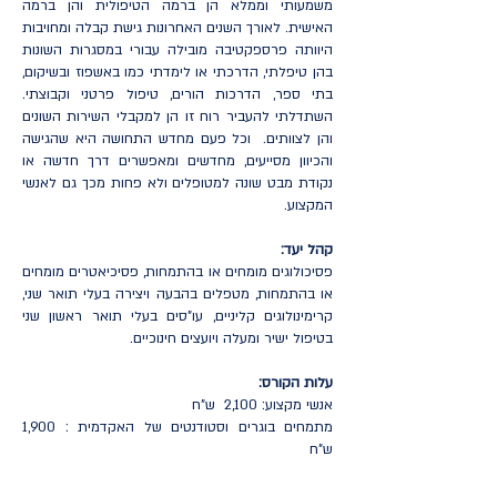
משמעותי וממלא הן ברמה הטיפולית והן ברמה
האישית. לאורך השנים האחרונות גישת קבלה ומחויבות
היוותה פרספקטיבה מובילה עבורי במסגרות השונות
בהן טיפלתי, הדרכתי או לימדתי כמו באשפוז ובשיקום,
בתי ספר, הדרכות הורים, טיפול פרטני וקבוצתי.
השתדלתי להעביר רוח זו הן למקבלי השירות השונים
והן לצוותים. וכל פעם מחדש התחושה היא שהגישה
והכיוון מסייעים, מחדשים ומאפשרים דרך חדשה או
נקודת מבט שונה למטופלים ולא פחות מכך גם לאנשי
המקצוע.
קהל יעד:
פסיכולוגים מומחים או בהתמחות, פסיכיאטרים מומחים
או בהתמחות, מטפלים בהבעה ויצירה בעלי תואר שני,
קרימינולוגים קליניים, עו"סים בעלי תואר ראשון שני
בטיפול ישיר ומעלה ויועצים חינוכיים.
עלות הקורס:
אנשי מקצוע: 2,100 ש"ח
מתמחים בוגרים וסטודנטים של האקדמית : 1,900
ש"ח