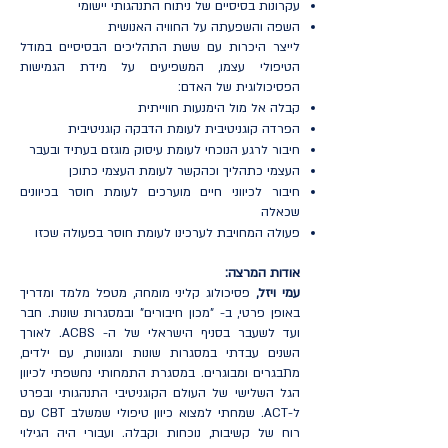
עקרונות בסיסיים של ניתוח התנהגותי יישומי
השפה והשפעתה על החוויה האנושית
לייצר היכרות עם ששת התהליכים הבסיסיים במודל
הטיפולי עצמו, המשפיעים על מידת הגמישות
הפסיכולוגית של האדם:
קבלה אל מול הימנעות חווייתית
הפרדה קוגניטיבית לעומת הדבקה קוגניטיבית
חיבור לרגע הנוכחי לעומת עיסוק מוגזם בעתיד ובעבר
העצמי כתהליך וכהקשר לעומת העצמי כתוכן
חיבור לכיווני חיים מוערכים לעומת חוסר בכיוונים
שכאלה
פעולה המחויבת לערכינו לעומת חוסר בפעולה שכזו
אודות המרצה:
עמי ויזל,
פסיכולוג קליני מומחה, מטפל מלמד ומדריך
באופן פרטי, ב- "מכון חיבורים" ובמסגרות שונות. חבר
ועד לשעבר בסניף הישראלי של ה- ACBS. לאורך
השנים עבדתי במסגרות שונות ומגוונות, עם ילדים,
מתבגרים ומבוגרים. במסגרת התמחותי נחשפתי לכיוון
הגל השלישי של העולם הקוגניטיבי התנהגותי ובפרט
ל-ACT. שמחתי למצוא כיוון טיפולי שמשלב CBT עם
רוח של קשיבות, נוכחות וקבלה. ועבורי היה הגילוי