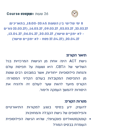
מקוון | ההרשמה בעיצומה
26 שעות אקדמיות
Course scope:
8 ימי שלישי בין השעות 18:00-20:45, בתאריכים:
23.02.27, 02.03.27, 09.03.27, 16.03.27, (23.03.27 פורים
- לא יתקיים שיעור), 30.03.27, 06.04.27, 13.04.27,
20.04.27, (27.04.27 פסח - לא יתקיים שיעור)
תיאור הקורס:
גישת ACT הינה אחת מן הגישות המרכזיות בגל
השלישי של הCBT. היא נשענת על תפיסת עולם
והנחות פילוסופיות ייחודיות, אשר במובנים רבים שונות
מן התפיסות המקובלות בעולם הקליני המסורתי.
הקורס מיועד להוות שער לעולם זה ולהניח את
היסודות להמשך העמקה ולימוד.
מטרות הקורס:
להעניק ידע בסיסי בנוגע למקורות התיאורטיים
והפילוסופים של גישת הקבלה והמחויבות:
קונטקסטואליזם פונקציונלי, שהיא הגישה הפילוסופית
העומדת בבסיס המודל