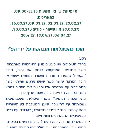
8 ימי שלישי בין השעות 09:00-11:15,
בתאריכים:
23.02.27, 02.03.27, 09.03.27, 16.03.27,
(23.03.27 אין שיעור - פורים), 30.03.27,
06.04.27, 13.04.27, 20.4.27
מוכר כהשתלמות מובהקת על ידי הפ"י
רקע:
בחדר הטיפולים אנו פוגשים מגוון התנהגויות מאתגרות:
הילד התזזיתי שמתקשה לווסת את עצמו, הילד
"הקשוח" שמפגין התנגדות ומעורר תחושת ייאוש, או
הילד המרצה שיוצר קשר שאינו מרגיש אמיתי. כיצד
מתמודדים עם אתגרים אלו ומבינים את המקור להם?
גישת הסכמה תרפיה מציעה מענה מקיף לכך.
מהי סכמה תרפיה? גישה טיפולית אינטגרטיבית
(שפותחה ע"י דר' ג'פרי יאנג), המשלבת בין תיאוריית
ההתקשרות, יחסי אובייקט וגשטאלט, לעבודה עם כלים
קוגניטיביים, התנהגותיים וחווייתיים.
הבסיס לגישה: הילד נולד עם 5 צרכים רגשיים בסיסיים.
המפגש בין הטמפרמנט של הילד לבין המענה (המיטבי