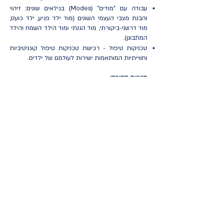
עבודה עם "מודים" (Modes) בגילאים שונים: זיהוי
והבנת מצבי העצמי השונים (מוד ילד פגיע, ילד כועס,
מוד דרשני-ביקורתי, מוד הגנתי ומוד הילד השמח והילד
המתבונן).
טכניקות טיפול - רכישת טכניקות טיפול קוגניטיביות
וחווייתיות המותאמות ישירות לעולמם של ילדים.
מטרות הקורס:
במהלך הקורס נכיר את עקרונות הגישה הממוקדת
בילדים, נלמד לקרוא את המתרחש בחדר הטיפולים
לזהות את הצרכים שאינם מקבלים מענה מיטיבי
ונרכוש טכניקות חווייתיות ויצירתיות המתאימות בין
היתר, להתמודדות עם חרדה, דיכאון, קשיי ויסות
והפרעות קשב.
אודות המרצה:
גל גפן,
היא נוירופסיכולוגית קלינית ופסיכולוגית
שיקומית מומחית. היא מטפלת בקליניקה פרטית
בילדים, מתבגרים ומבוגרים. בארגז הכלים הטיפולי
שלה תמצאו מגוון גישות מתקדמות כמו CBT, ACT,
EFT ו-ABFT, כאשר בשנים האחרונות היא מתמחה
בעולם הסכמה תרפיה. את הכשרתה בסכמה תרפיה