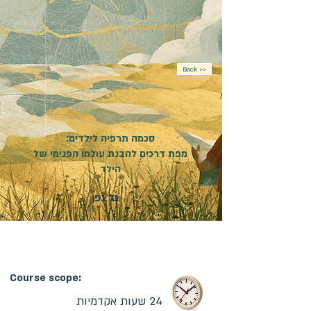
Back >>
סכמה תרפיה לילדים:
מפת דרכים להבנת עולמו הפנימי של
הילד
גל גפן
מועד פתיחת הקורס:
23.02.2027
| קורס מקוון |
ההרשמה בעיצומה
Course scope:
24 שעות אקדמיות