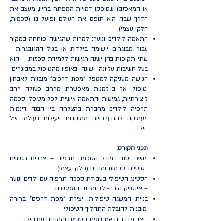
או המאכזב) שסיפקו דמויות המפתח בחייו, מעצב את
הדרך שבה הוא תופס את העולם ופועל בו (סכמות,
חלקי עצמי).
התאמה לילדים ונוער: למרות שהגישה פותחה במקור
עבור מבוגרים, יישומה בילדות או בגיל ההתבגרות -
שתי תקופות בהן ישנה רגישות ללמידת סכמות — הוא
בעל חשיבות עליונה ושונה באופיו מהטיפול במבוגרים.
הגישה מעניקה למטפל "מפת דרכים" מובנית לאבחון
וטיפול, אך בו-זמנית מאפשרת מרחב פעולה רחב
ליצירתיות, גמישות והתאמה אישית לכל מטופל. סכמה
תרפיה לילדים מחברת בהצלחה בין הבנה דינמית
מעמיקה להתערבויות ממוקדות ויעילות בעולמו של
הילד.
תכני הקורס:
מושגי יסוד במודל הסכמה תרפיה – צרכים רגשיים
בסיסיים, סכמות ומודים (חלקי עצמי).
הסטינג הטיפולי בעבודת סכמה תרפיה עם ילדים ונוער
– אינטייק הורה-ילד ומבנה המפגשים.
בניית המשגה טיפולית: יצירת "מפת דרכים" ברורה
ומובנית להובלת התהליך הטיפולי.
כיצד מדברים את שפת הסכמה והמודים עם הילד.