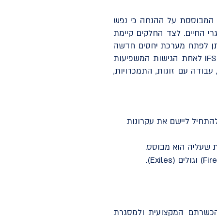
 ריצ'רד שוורץ, המבוססת על ההנחה כי נפש
י החיים. לצד החלקים קיימת
וחיבור פנימי, המכונה .Self מתוך נוכחות זו ניתן לפתח מערכת יחסים חדשה
עם החלקים, להפחית קונפליקטים פנימיים ולקדם תהליכי ריפוי ושינוי. בשנים האחרונות הפכה IFS לאחת הגישות המשפיעות
עבודה עם זוגות, התמכרויות,
התחיל ליישם את עקרונות
מטופלים, בהתאם להכשרתם המקצועית ולמסגרת