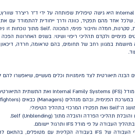
גישת Internal Family Systems (IFS) היא גישה טיפולית שפותחה על ידי ד"ר
שלכל אחד מהם תפקיד, כוונה ודרך ייחודית להתמודד עם אתגר
בכולנו יכולת טבעית של נוכחות, סקרנות, חמלה 
 מיושמת במגוון רחב של תחומים, בהם טראומה, חרדה, דיכאון, 
ד.
הבנה תיאורטית לצד מיומנויות וכלים מעשיים, שיאפשרו להם ל
שעליה הוא מבוסס.
מנהלים (Managers) כבאים (Firefighters) וגולים (Exiles).
תהליך הטיפולי.
ודה על פי מודל IFS ותרגול יישומם.
יכולת לשלב את עקרונות וכלי העבודה של IFS בעבודה הקלינית עם 