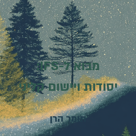
מבוא ל-IFS:
יסודות ויישום קליני
תומר הרן