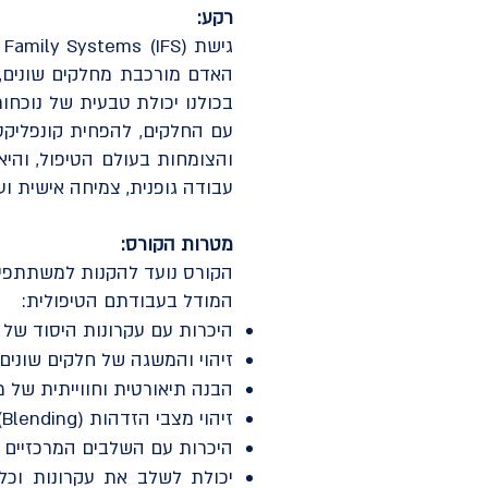
רקע:
האדם מורכבת מחלקים שונים, 
והצומחות בעולם הטיפול, והיא
עבודה גופנית, צמיחה אישית ועו
מטרות הקורס:
הקורס נועד להקנות למשתתפים 
המודל בעבודתם הטיפולית:
היכרות עם עקרונות היסוד של מודל Internal Family Systems (IFS) ואת התשתית התיאורטית 
זיהוי והמשגה של חלקים שונים במערכת הפנימית, ובהם 
הבנה תיאורטית וחווייתית של מושג ה־Self ואת תפקידו המרכזי ב
זיהוי מצבי הזדהות (Blending) והובלת תהליכי הפרדה והובלה מתוך (Unblending) Self.
היכרות עם השלבים המרכזיים בתהליך העב