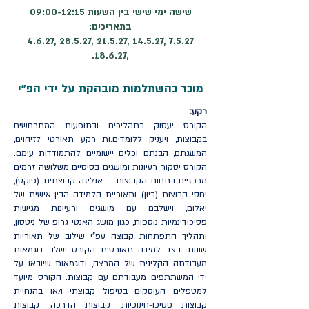
שישה ימי שישי בין השעות 09:00-12:15
בתאריכים:
7.5.27 ,14.5.27 ,21.5.27 ,28.5.27 ,4.6.27
,18.6.27.
מוכר כהשתלמות מובהקת על ידי הפ"י
רקע:
הקורס יעסוק בתהליכים ובתופעות המתרחשים
בקבוצות, ויעניק ללומדים.ות רקע תאורטי לזיהוים,
המשגתם, הבנתם וכלים יישומיים להתמודדות עימם.
הקורס יסקור רעיונות ומושגים בסיסיים משלושה זרמים
מרכזיים בתחום הקבוצות – אנליזה קבוצתית (פוקס),
יחסי קבוצות (ביון), ותאוריית הלמידה הבין-אישית של
יאלום, וישלבם עם מושגים ורעיונות מגישות
פסיכודינמיות נוספות, כגון מושג האנטי גרופ של ניטסון,
ותהליך התפתחות קבוצה עפ"י שילוב של תאוריות
שונות. בצד למידה תאורטית הקורס ישלב דוגמאות
מעבודתה הקלינית של המרצה, ודוגמאות שיובאו על
ידי המשתתפים מעבודתם עם קבוצות. הקורס מיועד
למטפלים העוסקים בטיפול קבוצתי ו/או בהנחיית
קבוצות פסיכו-חינוכיות, קבוצות הדרכה, קבוצות