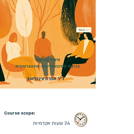
Back >>
טיפול קבוצתי
בגישה פסיכואנליטית-אינטגרטיבית
ד"ר אפרת ציגנלאוב
מועד פתיחת הקורס:
07.05.2027
| קורס מקוון |
ההרשמה בעיצומה
Course scope:
24 שעות אקדמיות