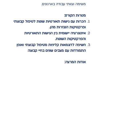
משימה וצוותי עבודה בארגונים.
מטרות הקורס:
הכרות עם גישות תאורטיות שונות לטיפול קבוצתי
ופרקטיקות הנגזרות מהן.
אינטגרציה יישומית בין הגישות התאורטיות
והפרקטיקות השונות.
חשיפה לדוגמאות קליניות מטיפול קבוצתי ואופן
התמודדות עם מצבים שונים בחיי קבוצה
אודות המרצה:
ד"ר אפרת ציגנלאוב
היא פסיכולוגית חברתית-ארגונית
מומחית ואנליטיקאית קבוצתית, מנהלת תכנית 'יובלים'
לפסיכותרפיה קבוצתית בגישה אינטגרטיבית במכון
מפרשים, חברת סגל וחברת ועדת הוראה במכון
הישראלי לאנליזה קבוצתית, ומרצה בכירה בקריה
האקדמית אונו. מנחה מגוון קבוצות ומדריכה מטפלים
ומנחים קבוצתיים בארגונים שונים כמו מאוחדת, משרד
הבטחון, שפ"חים ומטפלת פרטנית וקבוצתית בקליניקה
פרטית במודיעין. כתבה מאמרים שונים בנושא הנחיית
קבוצות וטיפול קבוצתי.