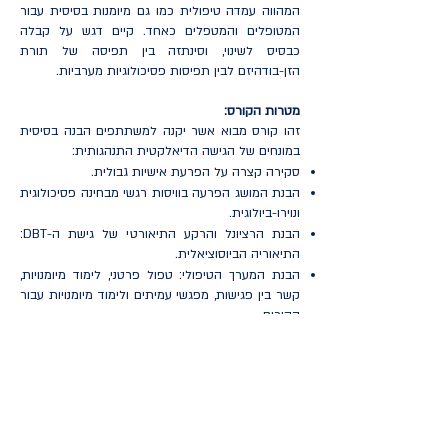
המהווה עמדה טיפולית כמו גם מיומנות בסיסית עבור
המטופלים והמטפלים כאחד. קיים דגש על קבלה
כבסיס לשינוי, וסינתזה בין תפיסה של תורת
הזן-בודהיזם לבין תפיסות פסיכולוגיות מערביות.
מטרות הקורס:
זהו קורס מבוא אשר יקנה למשתתפים הבנה בסיסית
במונחים של הגישה הדיאלקטית התנהגותית:
סקירה קצרה על הפרעת אישיות גבולית.
הבנת המושג הפרעה בוויסות רגשי מבחינה פסיכולוגית
ונוירו-ביולוגית.
הבנת הרציונל והרקע התיאורטי של גישת ה-DBT:
התיאוריה הביוסוציאלית.
הבנת המערך הטיפולי: טפול פרטני, לימוד מיומנויות,
קשר בין פגישות, מפגשי עמיתים ולימוד מיומנויות עבור
ההורים.
הצגת האלמנטים המרכזיים ב-DBT: הפילוסופיה
הדיאלקטית, קשיבות, ולידציה, פיתרון בעיות.
לימוד עקרונות בסיסיים של הגישה הטיפולית הפרטנית
- על מה ואיך עובדים.
הצגת הבסיס התיאורטי של לימוד מיומנויות.
הקורס יועבר בצורה חווייתית הכוללת הרצאות, אמצעי