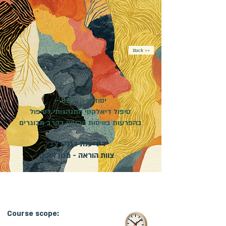
Back >>
יסודות ה-DBT –
טיפול דיאלקטי התנהגותי לטיפול
בהפרעות בוויסות הרגשי בקרב מבוגרים
ד״ר ענת דגני רצבי
צוות הוראה - מכון אופק
מועד פתיחת הקורס:
05.01.2027
| קורס מקוון |
ההרשמה בעיצומה
Course scope: