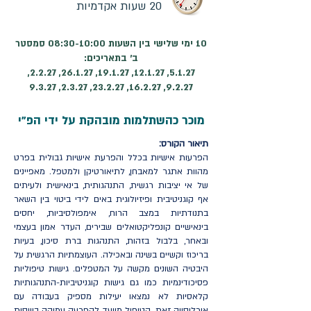
20 שעות אקדמיות
10 ימי שלישי בין השעות 08:30-10:00 סמסטר
ב׳ בתאריכים:
5.1.27, 12.1.27, 19.1.27, 26.1.27, 2.2.27,
9.2.27, 16.2.27, 23.2.27, 2.3.27, 9.3.27
מוכר כהשתלמות מובהקת על ידי הפ"י
תיאור הקורס:
הפרעות אישיות בכלל והפרעת אישיות גבולית בפרט
מהוות אתגר למאבחן, לתיאורטיקן ולמטפל. מאפיינים
של אי יציבות רגשית, התנהגותית, בינאישית ולעיתים
אף קוגניטיבית ופיזיולוגית באים לידי ביטוי בין השאר
בתנודתיות במצב הרוח, אימפולסיביות, יחסים
בינאישיים קונפליקטואלים שבירים, העדר אמון בעצמי
ובאחר, בלבול בזהות, התנהגות ברת סיכון, בעיות
בריכוז וקשיים בשינה ובאכילה. העוצמתיות הרגשית על
היבטיה השונים מקשה על המטפלים. גישות טיפוליות
פסיכודינמיות כמו גם גישות קוגניטיביות-התנהגותיות
קלאסיות לא נמצאו יעילות מספיק בעבודה עם
אוכלוסייה זאת. הטיפול מיועד להפרעה עמוקה בוויסות