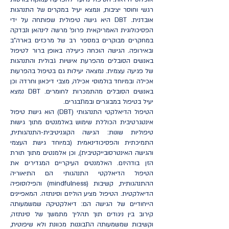
רגשי וחוסר יציבות, ונמצא יעיל במקרים של התנהגות
אובדנית. DBT היא גישה טיפולית שפותחה על ידי
הפסיכולוגית האמריקאית פרופ' מרשה לינהאן ונבדקה
במחקרים מבוקרים במספר רב של מרכזים בארה"ב
ובאירופה. הגישה הוכחה כיעילה באופן ברור לטיפול
באנשים הסובלים מהפרעת אישיות גבולית והתנהגות
של פגיעה עצמית. נמצאה יעילות גם בטיפול בהפרעות
אכילה ובמיוחד בולמוסי אכילה, מצבי דיכאון וחרדה וכן
באנשים הסובלים מהתמכרות לחומרים. DBT נמצא
יעיל בטיפול במבוגרים ובמתבגרים.
הטיפול הדיאלקטי התנהגותי (DBT) הוא גישת טיפול
אינטגרטיבית הכוללת שימוש באלמנטים מתוך גישות
טיפוליות שונות: הגישה הקוגניטיבית-התנהגותית,
התמיכתית והפסיכודינאמית (במיוחד גישת העצמי
והגישה האינטרסובייקטיבית), וכן אלמנטים מתוך תורת
הזן בודהיזם. האלמנטים העיקריים המגדירים את
הטיפול הדיאלקטי התנהגותי הם התיאוריה
ההתנהגותית, קשיבות (mindfulness) והפילוסופיה
הדיאלקטית. הטיפול מציע הוליזם וסינתזה. המאפיינים
הייחודיים של הגישה הם: דיאלקטיקה שמשמעותה
קירוב בין ניגודים תוך תהליך מתמשך של סינתזה,
וקשיבות שמשמעותה התבוננות מכוונת ולא שיפוטית,