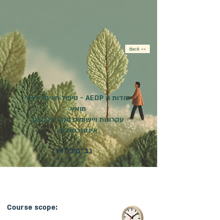
Back >>
יסודות ה AEDP - טיפול חוויתי דינמי
מואץ
עקרונות ויישומים מנקודת מבט
אינטגרטיבית
גב' מיכל זיו
מועד פתיחת הקורס:
18.12.2026
| קורס פרונטלי |
ההרשמה בעיצומה
Course scope: