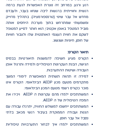
רגע ורגע. במרחב זה נוצרת האפשרות לגעת ברמה
רגשית וחווייתית ברגשות ליבה שנחוו בעבר, ולעבדם
מחדש אל עבר שינוי (טרנספורמציה). בתהליך מדוייק
ומשמעותי שמתרחש בתוך מערכת היחסים אותה
מוביל המטפל באופן אקטיבי, הוא חותר לסייע למטופל
לשקם את חווית העצמי האותנטית שלו ולצבור חוויות
של חוסן, חיוניות ושגשוג.
תיאור הקורס:
הקורס מציע חשיפה להמשגות תיאורטיות בבסיס
הגישה, הבנת העקרונות הטיפוליים ולמידה ותרגול אופן
העבודה ושיטות ההתערבות.
למידה זו תהווה תשתית המאפשרת לימודי המשך
מתקדמים מטעם מכון AEDP הבינלאומי. הקורס אינו
מוכר כקורס רשמי מטעם המכון הבינלאומי.
המשתתפים ילמדו מהם עקרונות ה AEDP ויכירו את
המפה הטיפולית של ה AEDP.
המשתתפים ייחשפו למשולש החוויה, יתרגלו עבודה עם
הגנות ועבודה הממוקדת בעיבוד רגשי מכאב בלתי
נסבל אל עבר חוסן.
המשתתפים ילמדו איך לבחור התערבויות טיפוליות
המכוונות להניע תהליכי שינוי.