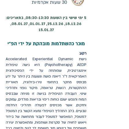
30 שעות אקדמיות
5 ימי שישי בין השעות 08:30-13:30, בתאריכים:
18.12.26, 25.12.26, 01.01.27, 08.01.27,
15.01.27
מוכר כהשתלמות מובהקת על ידי הפ"י
רקע:
גישת Accelerated Experiential Dynamic
Psychotherapy) AEDP) היא גישה טיפולית
אינטגרטיבית, שפותחה על ידי הפסיכולוגית
האמריקאית ד"ר דיאנה פושה ונשענת בין היתר על ידע
מבוסס מחקר בתחומי נוירו-ביולוגיה, תאוריית
ההתקשרות, רגשות, טראומה, מיקוד גופני ותהליכי
שינוי. העבודה הטיפולית בגישה זו מניחה שבבסיס
המוח והנפש ישנם כוחות ריפוי ובריאות מולדים, עמוקים
וחזקים, אשר מכניסים לפעולה תהליכי החלמה
טבעיים. בלב התהליך הטיפולי נמצא הקשר בין המטפל
למטופל, המאפשר למטופל לעבור מתחושה של בידוד
וייאוש לחוויה של סקרנות ושותפות, ומתאפשרת יצירה
משותפת של ביטחון תוך תשומת לב לגוף ולחוויה בכל