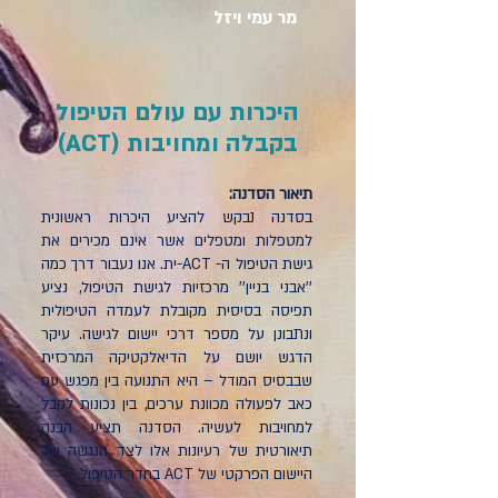
מר עמי ויזל
היכרות עם עולם הטיפול
בקבלה ומחויבות (ACT)
תיאור הסדנה:
בסדנה נבקש להציע היכרות ראשונית
למטפלות ומטפלים אשר אינם מכירים את
גישת הטיפול ה- ACT-ית. אנו נעבור דרך כמה
''אבני בניין'' מרכזיות לגישת הטיפול, נציע
תפיסה בסיסית מקובלת לעמדה הטיפולית
ונתבונן על מספר דרכי יישום לגישה. עיקר
הדגש יושם על הדיאלקטיקה המרכזית
שבבסיס המודל – היא התנועה בין מפגש עם
כאב לפעולה מכוונת ערכים, בין נכונות לקבל
למחויבות לעשיה. הסדנה תציע הבנה
תיאורטית של רעיונות אלו לצד הנגשה של
היישום הפרקטי של ACT בחדר הטיפול.