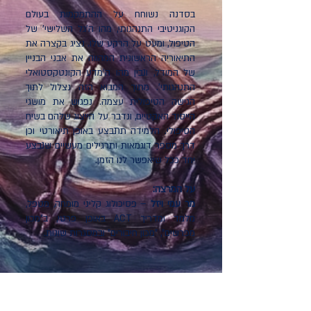
בסדנה נשוחח על ההתמקמות בעולם
הקוגניטיבי התנהגותי, מהו ה'גל השלישי' של
הטיפול, ומעט על הרקע שלו. נציג בקצרה את
התיאוריה הראשונית המהווה את אבני הבניין
של המודל, ונבין מהו ה'מדע הקונטקסטואלי
התנהגותי'. מתוך המבוא הזה נצלול לתוך
הגישה הטיפולית עצמה. נפגוש את מושגי
הייסוד האקטיים, ונדבר על הייצוג שלהם בשיח
הטיפולי. הלמידה תתבצע באופן תיאורטי וכן
דרך מספר דוגמאות ותרגילים מעשיים שנבצע
יחד ככל שיאפשר לנו הזמן.
על המרצה:
מר עמי ויזל
– פסיכולוג קליני מומחה, מטפל,
מלמד ומדריך ACT באופן פרטי, ב"מכון
מפרשים", "מכון חיבורים" ובמסגרות שונות.