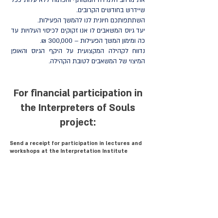
את מרחב הלמידה המשותף והפתוח ללא עלות ככל
שיידרש בחודשים הקרובים.
השתתפותכם חיונית לנו להמשך הפעילות.
יעד גיוס המשאבים לו אנו זקוקים לכיסוי העלויות עד
כה ומימון המשך הפעילות – 300,000 ₪.
נדווח לקהילה המקצועית על היקף הגיוס והאופן
המיצוי של המשאבים לטובת הקהילה.
For financial participation in
the Interpreters of Souls
project:
Send a receipt for participation in lectures and
workshops at the Interpretation Institute
Participation fee: 150 NIS
For participation in the amount of 200 NIS