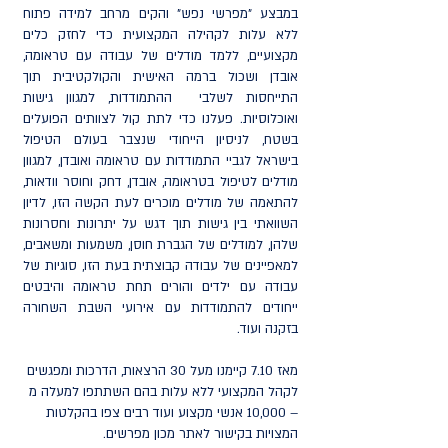
במבצע "מפרשי נפש" והקים מרחב למידה פתוח
ללא עלות לקהילה המקצועית כדי לחזק כלים
מקצועיים, ללמד מודלים של עבודה עם טראומה,
אובדן ושכול ברמה האישית והקולקטיבית תוך
התייחסות לשלבי ההתמודדות, למגוון גישות
ואוכלוסיות. פעלנו כדי לתת קול לצוותים הפועלים
בשטח, לניסיון הייחודי שנצבר בעולם הטיפול
בישראל לגביי התמודדות עם טראומה ואובדן, למגוון
מודלים לטיפול בטראומה, אובדן, דחק וחוסר וודאות,
להתאמה של מודלים מוכרים לעת הקשה הזו, לדיון
השוואתי בין גישות תוך דגש על יתרונות וחסרונות
שלהן, למודלים של הגברת חוסן, משמעות ומשאבים,
למאפיינים של עבודה קבוצתית בעת הזו, סוגיות של
עבודה עם ילדים והורים תחת טראומה והיבטים
ייחודים להתמודדות עם אירועי השבת השחורה
בזקנה ועוד.
מאז 7.10 קיימנו מעל 30 הרצאות, הדרכות ומפגשים
לקהל המקצועי ללא עלות בהם השתתפו למעלה מ
– 10,000 אנשי מקצוע ועוד רבים צפו בהקלטות
המצויות בקישור לאתר מכון מפרשים.