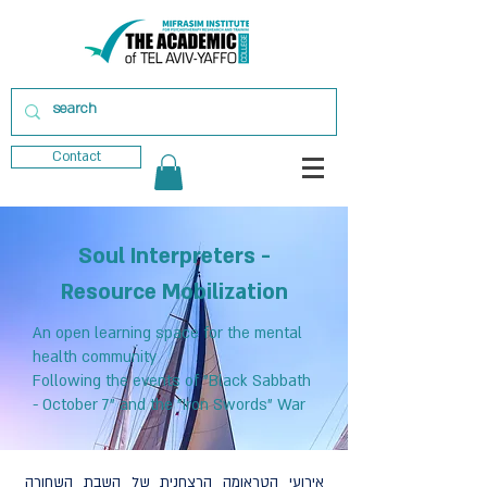
Contact
Soul Interpreters -
Resource Mobilization
An open learning space for the mental
health community
Following the events of "Black Sabbath
- October 7" and the "Iron Swords" War
אירועי הטראומה הרצחנית של השבת השחורה