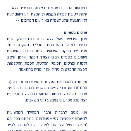
בשבועות הקרובים מתוכננים אירועים נוספים ללא
עלות לטובת למידה מקצועית, הפצת ידע חשוב לעת
הזו והנגשה שלו.
לצפייה באירועים הקרובים >>
צרכים כספיים
מכון מפרשים פועל ללא כוונת רווח כחלק מבית
הספר למדעי ההתנהגות במכללה האקדמית תל
אביב יפו. הפקת האירועים הייתה כרוכה בהשקעת
משאבים כספיים רבים לצורך הפקה וארגון, עיצוב
הזמנה ופרסום, תפעול, הקלטה, הפקת ההקלטות,
הפצת ההקלטות, ניהול אתר ומדיה בהתאמה.
על מנת לכסות את העלויות המצטברות עד כה (כ-
170,000 ₪) וכדי לגייס משאבים להמשך קיומו של
מרחב הלמידה. הפתוח הנחוץ לקהילה המקצועית
יוצא מכון מפרשים במבצע גיוס משאבים.
אנו פונים לחברות וחברי הקהילה המקצועית
להשתתף כספית לפי אפשרותם ובחירתם בפרויקט
"מפרשי נפש" על מנת לאפשר לנו להמשיך לקיים