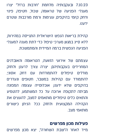
7.10.23 ובעקבותיה מלחמת "חרבות ברזל" יצרו
מעגלי הפגיעה של טראומה, שכול, חטיפה, פינוי
ודחק קיומי בהיקפים, עצימות ורמת מורכבות שטרם
ידענו.
קהילת בריאות הנפש הישראלית התגייסה במהירות,
ללא סייג במגוון מערכי טיפול כדי לתת מענה למעגלי
הפגיעה הנפשית ברמה המיידית והמתמשכת.
עצמתם של אירועי הזוועה, הטראומה והאובדנים
המחרידים בעקבותיהם, יצרה צורך לרענן ולחזק
מודלים טיפולים להתמודדות עם דחק אסוני,
להתמודד עם קהילות במשבר, חטופים ונעדרים
בהיקפים שלא ידענו, אוכלוסייה עצומה המפונה
מביתה לתקופה ארוכה על כל המשתמע, להטמיע
והתאים כלים טיפוליים מותאמים למצב, להעצים את
הקהילה המקצועית ולחזק ככל הניתן כישורים
מותאמי מצב.
פעילות מכון
מפרשים
מייד לאחר ה"שבת השחורה", יצא מכון מפרשים