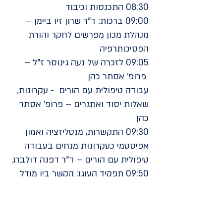
08:30 התכנסות וכיבוד
09:00 ברכות: ד"ר שרון זיו ביימן –
מנהלת מכון מפרשים לחקר והורת
הפסיכותרפיה
09:05 לזכרה של נעה גינוסר ז"ל –
פרופ' אסתר כהן
עבודה טיפולית עם הורים - עקרונות,
שאלות יסוד ואתגרים – פרופ' אסתר
כהן
09:30 התקשרות, מנטליזציה ואמון
אפיסטמי כעקרונות מנחים בעבודה
טיפולית עם הורים – ד"ר דפנה דולברג
09:50 תפקיד העוגן: הקשר בין מודל
הסמכות החדשה לבין תורת
ההתקשרות - פרופ' חיים עומר
10:30 הפסקה