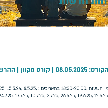
חות חדשות"
קוון | ההרשמה הסתיימה