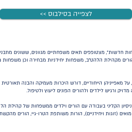
<< לצפייה בסילבוס
 חדשות", מצטופפים תאים משפחתיים מגוונים, ששונים מתבנ
ורים מקהילת הלהט"ב, משפחות יחידניות מבחירה וכן משפחות מ
ל מאפייניהן הייחודיים, דורש היכרות מעמיקה והבנה תאורטי
ויק ורגיש לילדים ולהורים הפונים ליעוץ ולטיפול.
יסיון הקליני בעבודה עם הורים וילדים ממשפחות של קהילת הל
הומואים (זוגות ויחידניים), הורות משותפת הטרו-גיי, הורים מהק