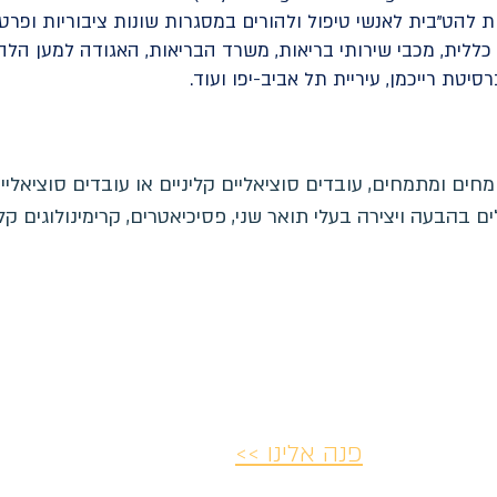
 להט"בית לאנשי טיפול ולהורים במסגרות שונות ציבוריות ופר
 כללית, מכבי שירותי בריאות, משרד הבריאות, האגודה למען הל
סיטת רייכמן, עיריית תל אביב-יפו ועוד.
מחים ומתמחים, עובדים סוציאליים קליניים או עובדים סוציאליים
 בהבעה ויצירה בעלי תואר שני, פסיכיאטרים, קרימינולוגים קל
פנה אלינו >>
יות ביטולים
הצהרת נגישות
פרטיות ו