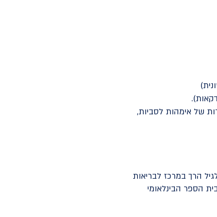
נית)
קאות).
ות של אימהות לסביות,
 בקליניקה פרטית . בין השנים 2004-2019 עבד ביחידה לגיל הרך במרכז לבריאות
ית הספר הבינלאומי