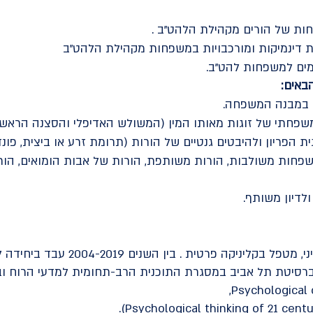
חות של הורים מקהילת הלהט"ב .
ת דינמיקות ומורכבויות במשפחות מקהילת הלהט"ב
מים למשפחות להט"ב.
באים:
ם במבנה המשפחה.
שפחתי של זוגות מאותו המין (המשולש האדיפלי והסצנה הראשו
ת הפריון ולהיבטים גנטיים של הורות (תרומת זרע או ביצית, פונד
שפחות משולבות, הורות משותפת, הורות של אבות הומואים, הור
לדיון משותף.
ד"ר אילן טבק אבירם, פסיכולוג קליני, מטפל
ברסיטת תל אביב במסגרת התוכנית הרב-תחומית למדעי הרוח וב
.(Psychological thinking of 21 cent