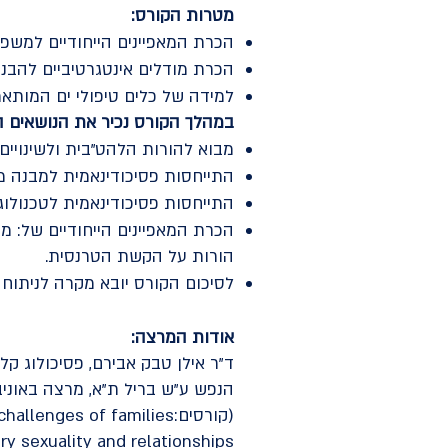
מטרות הקורס:
הכרת המאפיינים הייחודיים למשפ
הכרת מודלים אינטגרטיביים להבנ
למידה של כלים טיפולי ים המותא
במהלך הקורס נכיר את הנושאים ה
מבוא להורות הלהט"בית ולשינויי
התייחסות פסיכודינאמית למבנה מ
התייחסות פסיכודינאמית לטכנולוגי
הכרת המאפיינים הייחודיים של: מ
הורות על הקשת הטרנסית.
לסיכום הקורס יובא מקרה לניתוח ו
אודות המרצה:
הנפש ע"ש בריל ת"א, מרצה באוני
(קורסים:Psychological challenges of families,
ury sexuality and relationships