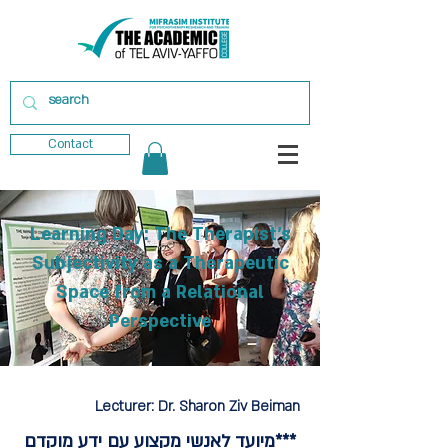
Contact
Learning Day: The Therapist's
Subjectivity as a Therapeutic
Space from a Relational
Perspective
Lecturer:
Dr. Sharon Ziv Beiman
***מיועד לאנשי מקצוע עם ידע מוקדם