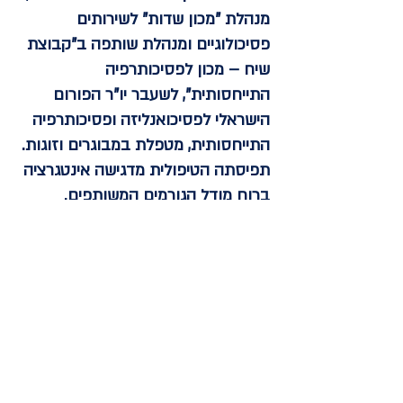
מנהלת "מכון שדות" לשירותים
פסיכולוגיים ומנהלת שותפה ב"קבוצת
שיח – מכון לפסיכותרפיה
התייחסותית", לשעבר יו"ר הפורום
הישראלי לפסיכואנליזה ופסיכותרפיה
התייחסותית, מטפלת במבוגרים וזוגות.
תפיסתה הטיפולית מדגישה אינטגרציה
ברוח מודל הגורמים המשותפים.
חוקרת את השפעותיה המגוונות של
החשיפה העצמית של המטפל על
מטופלים שונים בשלבי טיפול שונים
ואת השפעת תמהיל המיומנויות של
המטפל בשלבי הטיפול השונים על
הצלחת הפגישה הטיפולית והטיפול
בכללותו אצל מטופלים בעלי מאפיינים
שונים.