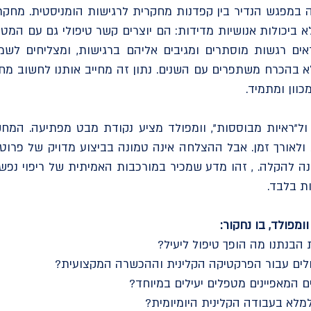
ה במפגש הנדיר בין קפדנות מחקרית לרגישות הומניסטית. מחקרי
 ביכולות אנושיות מדידות: הם יוצרים קשר טיפולי גם עם המט
ים רגשות מוסתרים ומגיבים אליהם ברגישות, ומצליחים לשמור
 בהכרח משתפרים עם השנים. נתון זה מחייב אותנו לחשוב מ
כוון ומתמיד.
 ול"ראיות מבוססות", וומפולד מציע נקודת מבט מפתיעה. המח
ולאורך זמן. אבל ההצלחה אינה טמונה בביצוע מדויק של פרוטוק
ה להקלה. , זהו מדע שמכיר במורכבות האמיתית של ריפוי נפש
ת בלבד.
מפולד, בו נחקור:
הבנתנו מה הופך טיפול ליעיל?
לים עבור הפרקטיקה הקלינית וההכשרה המקצועית?
 המאפיינים מטפלים יעילים במיוחד?
מלא בעבודה הקלינית היומיומית?