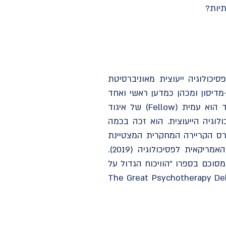
יות?
 את הדוקטורט שלו בפסיכולוגיה ייעוצית מאוניברסיטת
-מדיסון ומכהן כמדען ראשי ואחד
ממייסדי Skillsetter.com - פלטפורמה דיגיטלית לתרגול מכוון של מיומנויות בין-אישיות. וומפולד הוא עמית (Fellow) של איגוד
וגיה הייעוצית. הוא זכה בכמה
ים: פרס התרומה המקצועית למחקר יישומי מאיגוד הפסיכולוגים האמריקאי (2007), פרס הקריירה המחקרית המצטיינת
מהאגודה לחקר הפסיכותרפיה (2015), ומדליית הזהב להישגי חיים ביישום הפסיכולוגיה מהקרן האמריקאית לפסיכולוגיה (2019).
ח את "המודל ההקשרי של פסיכותרפיה" (Contextual Model of Psychotherapy), המסוכם בספרו "הוויכוח הגדול על
The Great Psychotherapy Debate: The Evidence for