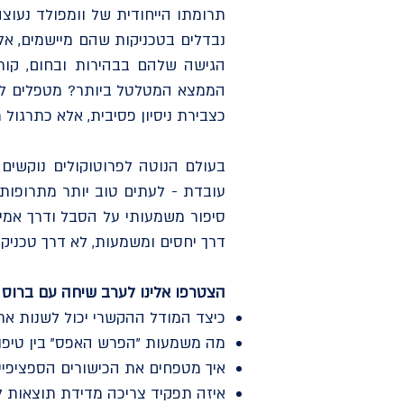
תרומתו הייחודית של וומפולד נעוצ
נבדלים בטכניקות שהם מיישמים, אלא
הגישה שלהם בבהירות ובחום, קורא
הממצא המטלטל ביותר? מטפלים לא
כצבירת ניסיון פסיבית, אלא כתרגול מ
בעולם הנוטה לפרוטוקולים נוקשים
עובדת - לעתים טוב יותר מתרופות 
סיפור משמעותי על הסבל ודרך אמינ
דרך יחסים ומשמעות, לא דרך טכניקו
הצטרפו אלינו לערב שיחה עם ברוס וו
כיצד המודל ההקשרי יכול לשנות את 
מה משמעות "הפרש האפס" בין טיפו
איך מטפחים את הכישורים הספציפיים
איזה תפקיד צריכה מדידת תוצאות ל