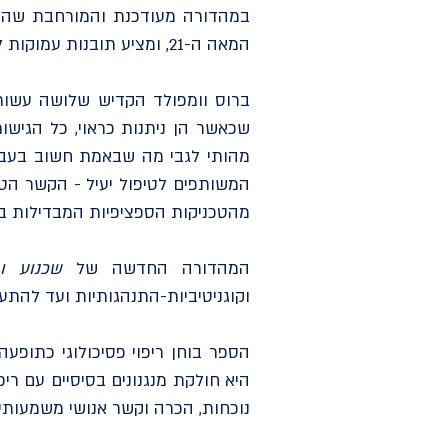
במהדורה מעודכנת והמורחבת שהתפ
המאה ה-21, ומציע תובנות עמוקות לתחום המתמודד עם שאלות של ראיות, יעילות, ומהותו של השינוי הטיפולי.
ברוס וומפולד הקדיש שלושה עשורי
שכאשר הן ניתנות כראוי, כל הגישו
המשותפים לטיפול יעיל - הקשר הטיפו
מהטכניקות הספציפיות המבדילות בי
המהדורה החדשה של
שכנוע ור
וקוגניטיביות-התנהגותיות ועד להתע
הספר בוחן ריפוי פסיכולוגי כתופ
היא חולקת מנגנונים בסיסיים עם רי
נוכחות, הכרה וקשר אנושי משמעותי.