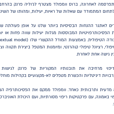
רסמה לאחרונה, ברוס וומפולד מצטרף לג'וליה פרנק בהרחבת
ם לאתגר ההנחות הבסיסיות ביותר שלנו על אופן פעולתה של
ת הפסיכותרפויטיות המבוססות מגלות יעילות שווה פחות או יות
לי, רציונל טיפולי קוהרנטי, ומיומנות המטפל ביצירת תקווה וצי
ן גישה אחת לאחרת.
יפוי
מרחיבה את תובנותיו המקוריות של פרנק לגישות טיפ
רבויות דיגיטליות והכשרת מטפלים לא-מקצועיים בקהילות מוחלש
עה מדעית ותרבותית כאחד. וומפולד ממקם את הפסיכותרפיה המ
פוי באמונה, עם פרקטיקות ריפוי מסורתיות, ועם היכולת האוניבר