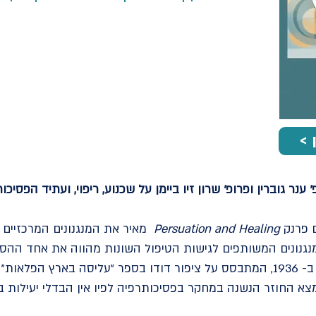
נר גוברין ופרופ׳ שרון זיו ביימן על שכנוע, ריפוי, ועתיד הפסיכו
ם פרנק
Persuation and Healing
מאיר את המנגנונים המרכזיים 
מנגנונים המשותפים לגישות הטיפול השונות מהווה את אחד ההסב
הדודו", מושג שטבע שאול רוזנצווייג ב- 1936, המתבסס על ציפור דודו בספר "עליס
צא החוזר הנשנה במחקר בפסיכותרפיה לפיו אין הבדלי יעילות בי