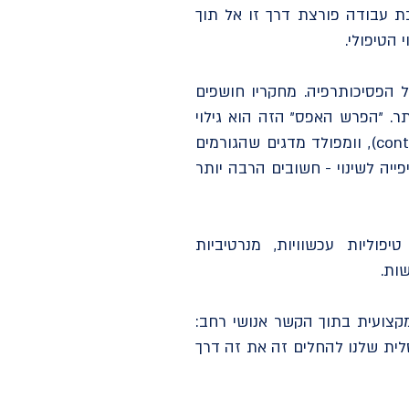
 עבודה פורצת דרך זו אל תוך
 הפסיכותרפיה. מחקריו חושפים
ר. "הפרש האפס" הזה הוא גילוי
מהותי לגבי מה שבאמת חשוב בעבודה הטיפולית. באמצעות המודל ההקשרי שלו (contextual model), וומפולד מדגים שהגורמים
פייה לשינוי - חשובים הרבה יותר
וליות עכשוויות, מנרטיביות
ות.
קצועית בתוך הקשר אנושי רחב:
סלית שלנו להחלים זה את זה דרך