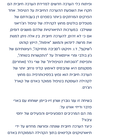
ופיתוח כלי הערכה חדשים למדידת הערכה חיובית הם
חקרו את השפעת ההערכה החיובית על הטיפול. אחד
הפרקים המרתקים ביותר בספרם דן בעבודתם של
מטפלים בולטים מחוץ לקהילה של טיפול רוג'ריאני
ששילבו במערכות התיאורטיות שלהם מושגים דומים,
אם כי לא זהים, להערכה חיובית. בין אלה ניתן למנות
את מרשה לינהאן והמושג "אימות", היינץ קוהוט
ו"שיקוף", ד.ו. ויניקוט ו"סביבה מחזיקה", רעיונותיהם של
ג'ון בולבי ומרי איינסוורת' על "התקשרות בטוחה",
ותפיסת "הנוכחות הטיפולית" של שרי גלר (ואחרים).
מסקנתם היא שהבסיס לאימוץ קליני נרחב יותר של
הערכה חיובית הוא נפוץ בפסיכותרפיה גם מחוץ
לקהילה העוסקת בטיפול ממוקד באדם של קארל
רוג'רס.
בשיחה זו ענר גוברין ושרון זיו-ביימן ישוחחו עם בארי
פרבר ודייזי אורט על:
מה הם המרכיבים הספציפיים והפעילים של יחסי
ציבור?
כיצד הערכה חיובית שונתה ופורשה מחדש על ידי
תיאורטיקנים וקלינאים בתוך הקהילה הממוקדת באדם