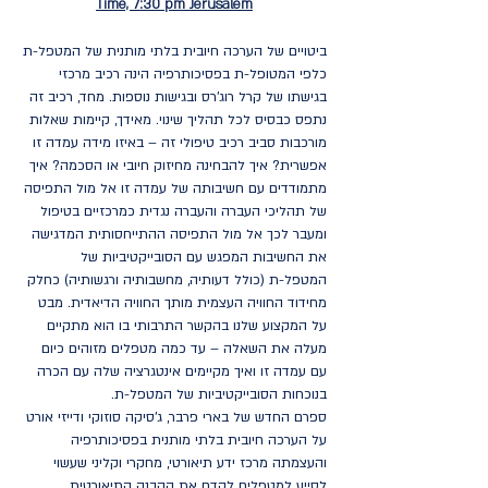
Time, 7:30 pm Jerusalem
ביטויים של הערכה חיובית בלתי מותנית של המטפל-ת
כלפי המטופל-ת בפסיכותרפיה הינה רכיב מרכזי
בגישתו של קרל רוג'רס ובגישות נוספות. מחד, רכיב זה
נתפס כבסיס לכל תהליך שינוי. מאידך, קיימות שאלות
מורכבות סביב רכיב טיפולי זה – באיזו מידה עמדה זו
אפשרית? איך להבחינה מחיזוק חיובי או הסכמה? איך
מתמודדים עם חשיבותה של עמדה זו אל מול התפיסה
של תהליכי העברה והעברה נגדית כמרכזיים בטיפול
ומעבר לכך אל מול התפיסה ההתייחסותית המדגישה
את החשיבות המפגש עם הסובייקטיביות של
המטפל-ת (כולל דעותיה, מחשבותיה ורגשותיה) כחלק
מחידוד החוויה העצמית מותך החוויה הדיאדית. מבט
על המקצוע שלנו בהקשר התרבותי בו הוא מתקיים
מעלה את השאלה – עד כמה מטפלים מזוהים כיום
עם עמדה זו ואיך מקיימים אינטגרציה שלה עם הכרה
בנוכחות הסובייקטיביות של המטפל-ת.
ספרם החדש של בארי פרבר, ג'סיקה סוזוקי ודייזי אורט
על הערכה חיובית בלתי מותנית בפסיכותרפיה
והעצמתה מרכז ידע תיאורטי, מחקרי וקליני שעשוי
לסייע למטפלים לקדם את ההבנה התיאורטית