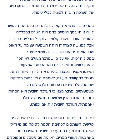
והקלינית ולהעצים את יכולתם להשתמש בהתערבויות
של הערכה חיובית לסוגיה ככלי טיפולי.
בארי פרבר פגש את קארל רוג'רס רק פעם אחת כאשר
ליווה אותו במך היומיים בהם היה רוג'רס במכללה
למורים באוניברסיטת קולומביה וקיבל מדליית כבוד.
אבל לפגישה קצרה זו היתה השפעה עצומה על האופן
שבו הוא תפס את מה שעושה שינוי אמיתי
בפסיכותרפיה. אף על פי שפרבר מעולם לא הפך
לנאמן לשיטתו של רוג'רס הוא הרגיש באמצעות
האינטראקציה הקצרה ביניהם את הדרך הייחודית של
רוג'רס להקשבה פעילה, לאמפתיה ולנוכחות מחזיקה
שגרמו לאלה שדיברו עם עם רוג'רס להרגיש
משמעותיים. פרבר מצא כי הערכה חיובית היא הפחות
נחקרת ומובנת מבין שלושת התנאים של רוג'ר
(אמפתיה, הערכה חיובית / תואם וכנות).
פרבר, יחד עם שני דוקטורנטים מוכשרים לפסיכולוגיה
קלינית, השותפים לכתיבת הספר, ג'סיקה סוזוקי ודייזי
אורט, פתחו מעבדת הערכה חיובית באוניברסיטה .
באמצעות תאורי מקרים, ראיונות עם מטפלים ומטופלים