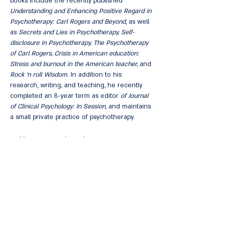
books include the recently published
Understanding and Enhancing Positive Regard in
Psychotherapy: Carl Rogers and Beyond
, as well
as
Secrets and Lies in Psychotherapy, Self-
disclosure in Psychotherapy, The Psychotherapy
of Carl Rogers, Crisis in American education:
Stress and burnout in the American teacher,
and
Rock ‘n roll Wisdom.
In addition to his
research, writing, and teaching, he recently
completed an 8-year term as editor
of Journal
of Clinical Psychology: In Session
, and maintains
a small private practice of psychotherapy.
בארי פרבר הוא פרופסור לפסיכולוגיה וחינוך במכללת
מורים, אוניברסיטת קולומביה (TC). הוא קיבל את
הדוקטורט שלו מאוניברסיטת ייל בשנת 1978, הצטרף
לפקולטה לפסיכולוגיה קלינית בשנה שלאחר מכן,
ושימש כמנהל ההכשרה הקלינית במשך 24 שנים. יש לו
תחומי עניין מגוונים בתחום המחקר בפסיכותרפיה, כולל
יחסם של מטפלים להערכה חיובית, חשיפה עצמית כנה
של מטפלים, מדריכים ומטופלים והדרכים שבהן אנשים
משתמשים בייצוגים נפשיים של אחרים, כולל מטפלים