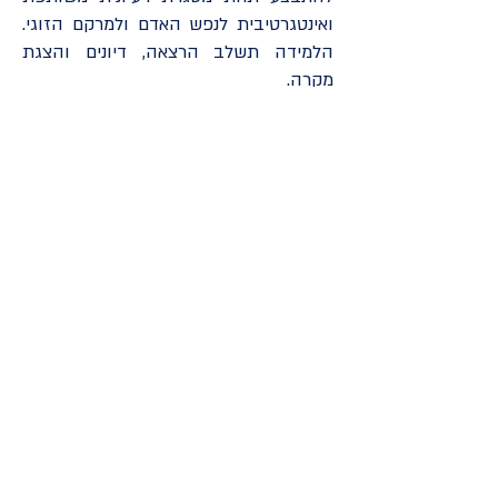
ואינטגרטיבית לנפש האדם ולמרקם הזוגי.
הלמידה תשלב הרצאה, דיונים והצגת
מקרה.
פרטיות ותקנון
הצהרת נגישות
פנה אלינו >>
מדיניות ביטולים
2085*
רח' רבנו ירוחם 2 תל-אביב-יפו
mifrasim@mta.ac.il