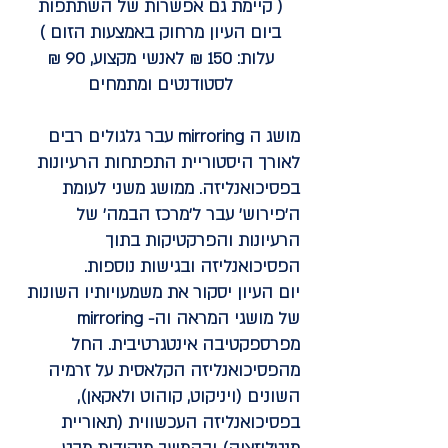
(
קיימת גם אפשרות של השתתפות
ביום העיון מרחוק באמצעות הזום
)
עלות: 150 ₪ לאנשי מקצוע, 90 ₪
לסטודנטים ומתמחים
מושג ה mirroring עבר גלגולים רבים
לאורך היסטוריית התפתחות הרעיונות
בפסיכואנליזה. ממושג משני לעומת
ה'פירוש' עבר ל'מרכז הבמה' של
הרעיונות והפרקטיקות בתוך
הפסיכואנליזה ובגישות נוספות.
יום העיון יסקור את משמעויותיו השונות
של מושגי המראה וה- mirroring
מפרספקטיבה אינטגרטיבית. החל
מהפסיכואנליזה הקלאסית על זרמיה
השונים (ויניקוט, קוהוט ולאקאן),
בפסיכואנליזה העכשווית (תאוריית