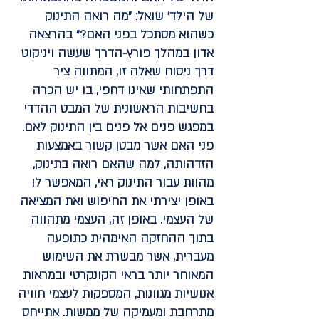
של הילד' שואל: "מה רואה התינוק
כשהוא מסתכל בפני האם?" בהרצאה
אדון במהלך פורץ-הדרך שעשה ויניקוט
דרך ניסוח שאלה זו, המתווה ציר
התפתחותי שאינו דחפי, בו יש הכרה
בחשיבות הראשונית של המבט ההדדי
במפגש פנים אל פנים בין התינוק לאם.
פני האם אשר מבטן קשור באמצעות
הזדהותה, למה שהאם רואה בתינוק,
מהוות עבור התינוק ראי, המאפשר לו
באופן יצירתי את החיפוש ואת המציאה
של העצמי. באופן זה, העצמי מתהווה
בתוך ההחזקה האימהית כתופעה
מעברית, אשר מבשרת את השימוש
המאוחר יותר בראי הקונקרטי ובמראות
אנושיות מגוונות, המספקות לעצמי חוויה
מתרחבת ומעמיקה של ממשות. אתייחס