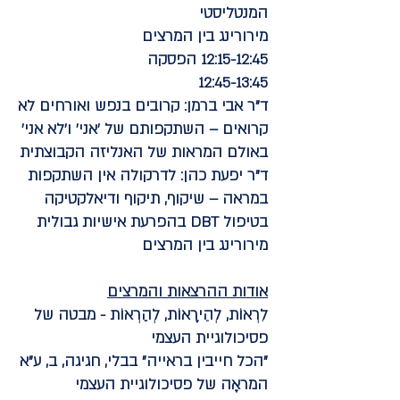
המנטליסטי
מירורינג בין המרצים
12:15-12:45
הפסקה
12:45-13:45
ד"ר אבי ברמן:
קרובים בנפש ואורחים לא
קרואים – השתקפותם של 'אני' ו'לא אני'
באולם המראות של האנליזה הקבוצתית
ד"ר יפעת כהן:
לדרקולה אין השתקפות
במראה – שיקוף, תיקוף ודיאלקטיקה
בטיפול DBT בהפרעת אישיות גבולית
מירורינג בין המרצים
אודות ההרצאות והמרצים
לִרְאוֹת, לְהֵירָאוֹת, לְהַרְאוֹת - מבטה של
פסיכולוגיית העצמי
"הכל חייבין בראייה" בבלי, חגיגה, ב, ע"א
המראָה של פסיכולוגיית העצמי