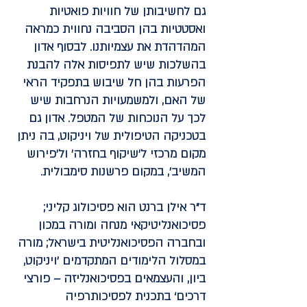
גם לחשיבותן של חוויות פואטיות
ואסטטיות בהן הסביבה נחווית כמראה
המהדהדת את עצמיותנו. לבסוף אדון
בהשלכות שיש לתפיסות אלה להבנת
הפרעות בהן חל שיבוש בתפקיד הראי
של האם, ולמשמעויות הנרחבות שיש
לכך על הנוכחות של המטפל. אדון גם
בטכניקה הטיפולית של ויניקוט, בה ניתן
מקום מרכזי ל'שיקוף בחזרה' ול'פירוש
המשיב', במקום פרשנות סימבולית.
ד"ר אילן ברנט
הוא פסיכולוג קליני;
פסיכואנליטיקאי מנחה ומורה במכון
ובחברה הפסיכואנליטית בישראל; מורה
במסלול הלימודים המתקדמים ’ויניקוט,
ביון, והעצמאים בפסיכואנליזה – פורצי
דרכים‘ בתכנית לפסיכותרפיה