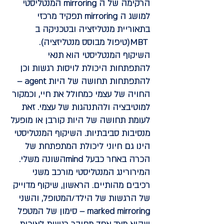
הרקימה של ה mirroring המנטליסטי
למושג ה mirroring תפקיד מרכזי
בתאוריית מנטליזציה ובטכניקה ב
MBT(טיפול מבוסס מנטליזציה).
השיקוף המנטליסטי הוא תנאי
להתפתחות היכולת לויסות רגשות וכן
להתפתחות תחושה של היות agent –
החויה של עצמי כמחולל את חיי, וכמקור
למוטיבציה ולהתנהגות של עצמי. זאת
לעומת תחושה של היות קורבן או מופעל
מנסיבות סביבתיות. השיקוף המנטליסטי
הינו גם חיוני ליכולת המתפתחת של
הכרה באחר כבעל mindהשונה משלי.
המירורינג המנטליסטי מורכב משני
רכיבים מהותיים. הראשון, שיקוף מדוייק
של הרגשות של הילד/המטופל, והשני
marked mirroring – סימון של המטפל