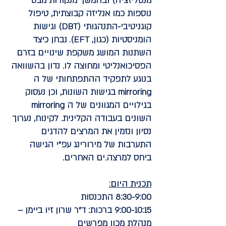
מנטליזציה) ובהמשך מנקודות מבט
נוספות כמו אנליזה קבוצתית, טיפול
קוגניטיבי-התנהגותי (DBT) וגישות
הומניסטיות (כגון, EFT). נבחן כיצד
השתנות המושג משקפת שינויים בזרם
הפסיכואנליטי ומחוצה לו. נדון בהשוואה
בנוגע לתפקיד ההתפתחותי של ה
mirroring בגישות השונות, וכן נעסוק
בגילויים המגוונים של ה mirroring
השונים בעבודה הקלינית. לקינוח, נערוך
נסיון ונזמין את המרצים להדגים
התערבות של מירורינג עפ"י הגישה
ביחס למרצה.ים האחרים.
תכנית היום:
8:30-9:00
התכנסות
9:00-10:15
ברכות: ד"ר שרון זיו ביימן –
מנהלת מכון מפרשים