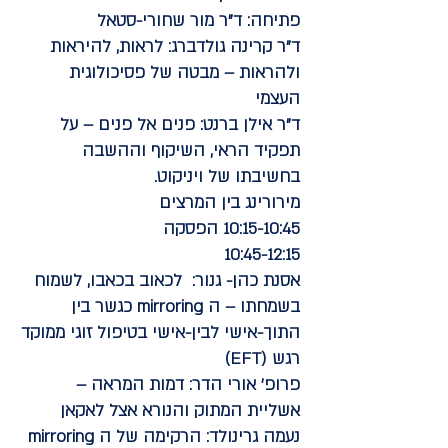
פתיחה:
ד"ר מור שחורי-סטאל
ד"ר קרינה גולדברג:
לראות, להיראות
ולהראות – מבטה של פסיכולוגית
העצמי
ד"ר אילן ברנט:
פנים אל פנים – על
תפקיד הראי, השיקוף וההשבה
בחשיבתו של ויניקוט.
מירורינג בין המרצים
10:15-10:45
הפסקה
10:45-12:15
אסנת כהן- גנור:
לכאוב בכאבו, לשמוח
בשמחתו – ה mirroring כגשר בין
התוך-אישי לבין-אישי בטיפול זוגי ממוקד
רגש (EFT)
פרופ' אורי הדר:
דמות המראה –
אשליית המתוק והנורא אצל לאקאן
נעמה גרינולד:
הרקימה של ה mirroring