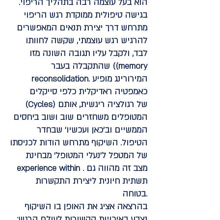
הוא בעל עוצמה רבה בתהליך הריפוי.
בגישה טיפולית ממוקדת רגש הריפוי
מתרחש דרך יצירת תנאים המאפשרים
להרגיש רגש עוצמתי, שקשה לחוותו
לבד, ולקבל עליו תגובה השונה מזו
שהתקבלה בעבר ((memory
reconsolidation. המירורינג מופיע
כאמפטיה ראדיקלית כלפי סייקלים
(Cycles) של
רגולציה ריגשית
, אותם
המטופלים משחזרים שוב ושוב ביחסים
הממשיים וב'כאן ועכשיו' שבחדר
הטיפול. השיקוף מתרחש הודות לכניסתו
של המטפל ל'נעלי המטופל' מבחינת
experience within . מצב זה מהווה גם
תשתית חיונית ליצירת התקשרות
בטוחה.
בהרצאה אציג את האופן בו השיקוף
נצבע באיכויות הקשורות לעולם הרגש: