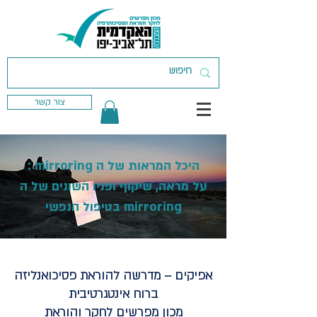
צור קשר
היכל המראות של ה mirroring :
על מראה, שיקוף ופניו השונים של ה
mirroring בטיפול הנפשי
אפיקים – מדרשה להוראת פסיכואנליזה
ברוח אינטגרטיבית
מכון מפרשים לחקר והוראת