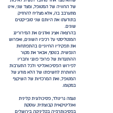
שהוא מצד אחד מחובר רגשית לאיכות
של החוויה של המטופל, ומצד שני, אינו
מתערבב בה, אלא מצליח להחזיק
בתודעתו את היותם שני סובייקטים
שונים.
בהרצאה אציג ואדגים את המירורינג
המנטליסטי על רכיביו השונים, ואפרוש
את תפקידיו החיוניים בהתפתחות
הנפשית. בנוסף, אבאר את מקור
ההתנגדות של פרופ' פונגי וחבריו
לפירוש הפסיכואנליטי ולכל התערבות
החותרת לחשיפתו של הלא מודע של
המטופל, ואת המרכזיות של השיקוף
במקומו.
נעמה גרינולד,
פסיכולוגית קלינית
ואנליטיקאית קבוצתית. עוסקת
בפסיכותרפיה בקליניקה בירושלים