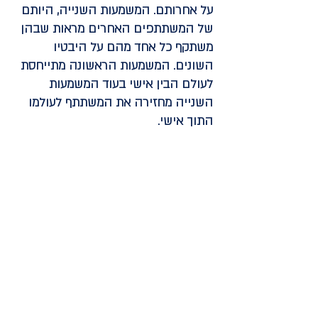
על אחרותם. המשמעות השנייה, היותם
של המשתתפים האחרים מראות שבהן
משתקף כל אחד מהם על היבטיו
השונים. המשמעות הראשונה מתייחסת
לעולם הבין אישי בעוד המשמעות
השנייה מחזירה את המשתתף לעולמו
התוך אישי.
Mirroring על פי האנליזה הקבוצתית
קיבל משמעות נוספת על זו של וויניקוט
וקוהוט. הזולת כמראה, טוען פוקס, הוא
הנוכחות, בכאן ועכשיו, של ההיבטים
אותם המטופל דוחה מעצמו ומעדיף
לייחס אותם לאחרים. כל משתתף מוצא
את עצמו פוגש באחרים גם את התאומים
שלו, קרוביו בנפש, וגם את מי שהוא
מעדיף
שלא
למצוא בעצמו – האורחים
הלא קרואים. הטיפול מתרחש בתוך