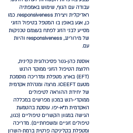
עבודה עם הגוף, שימוש באמפתיה
ראדיקלית ויצירת responsiveness. כמו
כן, אגע באופן בו המטפל בטיפול הזוגי
מסייע לבני הזוג לפתח בעצמם טכניקות
של מירורינג, responsiveness והיות
עם.
אוסנת כהן-גנור
פסיכולוגית קלינית,
חלוצת הטיפול הזוגי ממוקד הרגש
(EFT) בארץ. מטפלת ומדריכה מוסמכת
מטעם ICEEFT. מרצה ומנהלת אקדמית
של יחידת ההוראה לטיפולים
ממוקדי-רגש במכון מפרשים במכללה
האקדמית ת"א-יפו. עוסקת בהטמעת
הגישה במגוון הקשרים טיפוליים (כגון,
טיפולים זוגיים ומשפחתיים). מדריכה
ומטפלת בקליניקה פרטית ברמת-השרון