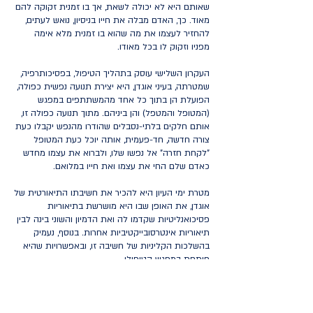
שאותם היא לא יכולה לשאת, אך בו זמנית זקוקה להם
מאוד. כך, האדם מבלה את חייו בניסיון, נואש לעתים,
להחזיר לעצמו את מה שהוא בו זמנית מלא אימה
מפניו וזקוק לו בכל מאודו.
העקרון השלישי עוסק בתהליך הטיפול, בפסיכותרפיה,
שמטרתה, בעיני אוגדן, היא יצירת תנועה נפשית כפולה,
הפועלת הן בתוך כל אחד מהמשתתפים במפגש
(המטופל והמטפל) והן ביניהם. מתוך תנועה כפולה זו,
אותם חלקים בלתי-נסבלים שהודרו מהנפש יקבלו כעת
צורה חדשה, חד-פעמית, אותה יוכל כעת המטופל
"לקחת חזרה" אל נפשו שלו, ולברוא את עצמו מחדש
כאדם שלם החי את עצמו ואת חייו במלואם.
מטרת ימי העיון היא להכיר את חשיבתו התיאורטית של
אוגדן, את האופן שבו היא מושרשת בתיאוריות
פסיכואנליטיות שקדמו לה ואת הדמיון והשוני בינה לבין
תיאוריות אינטרסובייקטיביות אחרות. בנוסף, נעמיק
בהשלכות הקליניות של חשיבה זו, ובאפשרויות שהיא
פותחת במפגש הטיפולי.
קהל יעד: פסיכולוגים מומחים ומתמחים, עובדים
סוציאליים קליניים או עובדים סוציאליים בעלי תואר