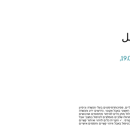
ل
5 ימי שלישי, בין השעות 08:30-11:45, בתאריכים: 19.03.24,
אליים, פסיכותרפיסטים בעלי הכשרה וניסיון
ראשוני באבל אקוטי, נדרשים ידע והכשרה
לול מתן כלים לאיתור מחסומים ושיבושים
רגלו שלבים מומלצים לטיפול במצבי אבל
: ✓ הקניית כלים לזיהוי ואיתור קשיים