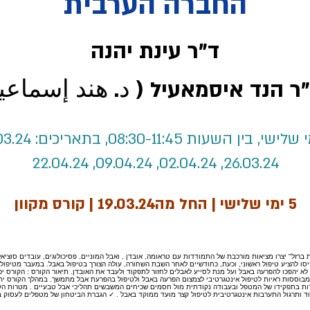
החברה הערבית
ד"ר עינת יהנה
"ר הנד איסמאעיל ( د. هند إسماعي
26.03.24, 02.04.24, 09.04.24, 22.04.24
5 ימי שלישי | החל מה19.03.24 | קורס מקוון
 "חרבות ברזל" יצרו מציאות מורכבת של התמודדות עם טראומה, אובדן , ואבל המוניים. פסיכולוגים, עובדים סוצי
ו להציע טיפול ראשוני, וכעת, כחודשיים לאחר השבת השחורה, עולה הצורך בטיפול באבל. במעבר מטיפול 
 יהפכו להפרעה באבל ועל מנת לסייע לאבלים לחזור לתפקוד ולעבד את האובדן. תיאור הקורס : הקורס יכ
מבוססות ראיות לטיפול אינטגרטיבי לצמצום הפרעה באבל ולטיפול בהפרעת אבל מתמשך. במהלך הקורס יתו
ת בתפקידו של המטפל ובעבודה נקודתית מול חסמים שכיחים המשבשים תהליכי אבל טבעיים . מטרות הקורס 