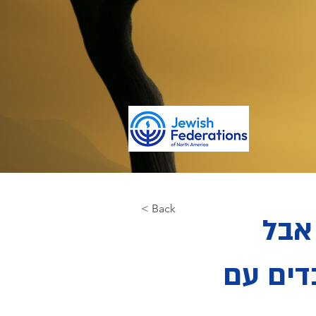
< Back
אבל
דים עם