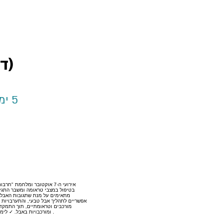
(ד
אירועי ה-7 אוקטובר ומלחמת
בטיפול במצבי טראומה ומשבר התגייס
מתאימים על מנת שתגובות האבל לא
אפשריים לתהליך אבל טבעי, והתערבויות 
מורכבים וטראומתיים, תוך התמקדו
ומורכבויות באבל. ✓ לימוד ותרגול התערבות אינטגרטיבית לטיפול קצר מועד ממוקד באבל . ✓ הגברת הביטחון של מטפלים לעסוק בטיפול באבל וזיהוי קשיים וחסמים אישיים .