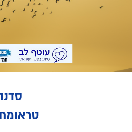
סדנה
טראומתי