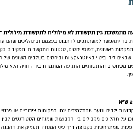
ת
 מתמשכת בין תקשורת לא מילולית לתקשורת מילולית – 26 ש"א
ית בה יתאפשר למשתתפים להתבונן בעצמם ובתהליכים שהם עובר
מקמות ראשונית, דפוסי יחסים, סגנונות התקשרות, תפקידים בקב
שבאים לידי ביטוי באינטראקציות וביחסים בשלבים השונים של ה
 משחקיים והתנסותיים התנועה המתמדת בין החוויה הלא מילול
ך. 
וצות ילדים ונוער שהתלמידים ינחו במקומות ציבוריים או פרטי
כן על תהליכים מקבילים בין הקבוצות שמנחים הסטודנטים לבין 
ופעות שמתרחשות בקבוצה דרך עיני המנחה, תעמיק את ההבנה 