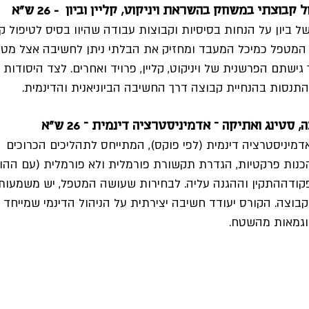
בוצתי במשחק בהשראת ויניקוט, קליין וביון  - 26 ש"א
ל ביון על הנחות בסיסיות וקבוצות עבודה שהיוו בסיס לטיפול ק
המטפל כמיכל המעבד ומחזיק את הבלתי ניתן לחשיבה אצל מטופל
שתם הפרשנית של ויניקוט, קליין, פרויד ואחרים. לצד היסודות ה
התנסות בהנחיית קבוצה דרך החשיבה הביוניאנית והדינמית.
סטינג ואתיקה – אדמיניסטרציה דינמית – 26 ש"א
מיניסטרציה דינמית (לפי פוקס), המתייחס לתהליכים הכרוכים  
נות פרקטיות, הגדרת תקשורת פורמלית ולא פורמלית (עם ההורי
ודההתקין וההגנה עליה. לבחירות שעושה המטפל, יש משמעות
וצה. הקורס יעודד חשיבה יצירתית על הניהול הדינמי שמייחד 
וגמאות מהשטח.