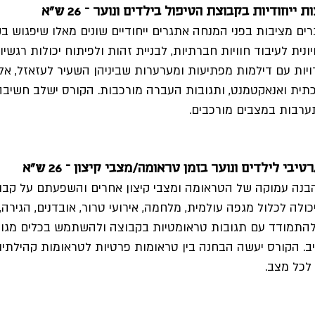
יחודיות בקבוצת הטיפול בילדים ונוער – 26 ש"א
ים מציבות בפני המנחה אתגרים ייחודיים שונים מאלו שיפגוש בק
ית לעיבוד חוויות חברתיות, לבניית זהות ולפיתוח יכולות רגשיות
יות עם דילמות מפתיעות ומערערות שביניהן השעיר לעזאזל, אל
תית ואנאקטמנט, ותגובות העברה מורכבות. הקורס ישלב חשיבה 
תערבות במצבים מורכבים. 
בי לילדים ונוער בזמן טראומה/מצבי קיצון – 26 ש"א 
נה עמוקה של הטראומה ומצבי קיצון אחרים והשפעתם על קבוצ
לה לכלול מגפה עולמית, מלחמה, אירועי טרור, אובדנים, הגירה, פי
תמודד עם תגובות טראומטיות בקבוצה ולהשתמש בכלים מגוונים
יב. הקורס יעשה הבחנה בין טראומות פרטיות לטראומות קהילתיות
לכל מצב. 