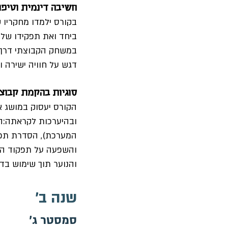
חשיבה דינמית וטיפול ק
בקורס ילמדו מחקריו ש
ביחד ואת תפקידו של 
במשחק הקבוצתי דרך גי
דגש על חוויה ישירה ו
סוגיות בהקמת קבוצה, 
הקורס יעסוק במושג אד
ובהיערכות לקראתה:הכ
המערכת), הסדרת תפק
והשפעה על תפקוד הקב
והנוער תוך שימוש בד
שנה ב'
סמסטר ג'