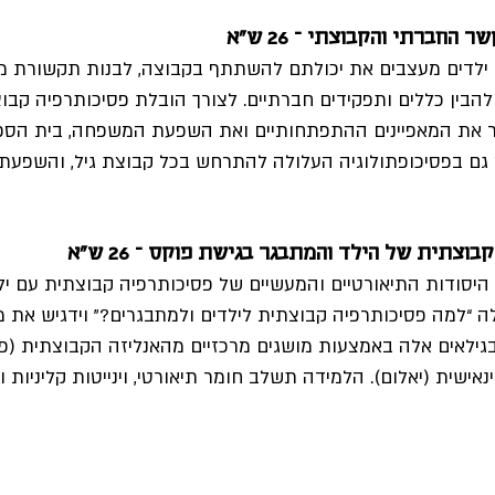
חברתי והקבוצתי – 26 ש"א
לדים מעצבים את יכולתם להשתתף בקבוצה, לבנות תקשורת מו
ולהבין כללים ותפקידים חברתיים. לצורך הובלת פסיכותרפיה קב
יר את המאפיינים ההתפתחותיים ואת השפעת המשפחה, בית הספר
ק גם בפסיכופתולוגיה העלולה להתרחש בכל קבוצת גיל, והשפעת
וצתית של הילד והמתבגר בגישת פוקס – 26 ש"א
היסודות התיאורטיים והמעשיים של פסיכותרפיה קבוצתית עם ילד
 “למה פסיכותרפיה קבוצתית לילדים ולמתבגרים?” וידגיש את מא
בגילאים אלה באמצעות מושגים מרכזיים מהאנליזה הקבוצתית (פוק
אישית (יאלום). הלמידה תשלב חומר תיאורטי, וינייטות קליניות ות