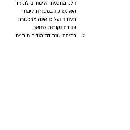
חלק מתכנית הלימודים לתואר, 
היא נערכת במסגרת לימודי 
תעודה ועל כן אינה מאפשרת 
צבירת נקודות לתואר.
פתיחת שנת הלימודים מותנית 
במספר משתתפים מינימלי.
במידה והמכללה האקדמית לא 
תפתח את שנת הלימודים, יוחזר 
שכר הלימוד במלואו. במצב זה, לא 
יהיו הנרשמים זכאים לפיצוי כלשהו 
בגין ביטול התכנית.