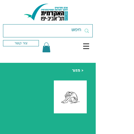
צור קשר
חזור >
טיפול דינמי קצר
מועד: המודל
התמיכתי-פרשני,
מבוסס על המשגת ה
CCRT (קונפליקט
הקשר המרכזי)