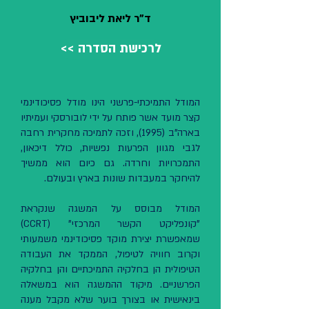
ד"ר ליאת ליבוביץ
<< לרכישת הסדרה
המודל התמיכתי-פרשני הינו מודל פסיכודינמי
קצר מועד אשר פותח על ידי לובורסקי ועמיתיו
בארה"ב (1995), וזכה לתמיכה מחקרית רחבה
לגבי מגוון הפרעות נפשיות, כולל דיכאון,
התמכרויות וחרדה. גם כיום הוא ממשיך
להיחקר במעבדות שונות בארץ ובעולם.
המודל מבוסס על המשגה שנקראת
"קונפליקט הקשר המרכזי" (CCRT)
שמאפשרת יצירת מוקד פסיכודינמי משמעותי
וקרוב חוויה לטיפול, הממקד את העבודה
הטיפולית הן בחלקיה התמיכתיים והן בחלקיה
הפרשניים. מיקוד ההמשגה הוא במשאלה
בינאישית או בצורך בוער שלא מקבל מענה