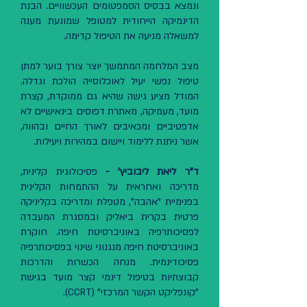
ונמצא בבסיס הסמפטומים העכשוויים. הבנת
הדינמיקה הייחודית למטופל שמונעת מענה
למשאלה מניעה את הטיפול קדימה.
מצב המלחמה המתמשך יוצר צורך בוער למתן
טיפול נפשי יעיל לאוכלוסייה הולכת וגדלה.
המודל מציע גישה שהיא גם ממוקדת, קצרת
מועד, מעמיקה, מאתרת דפוסים בינאישיים לא
אדפטיביים ומכאיבים לאורך החיים ובהווה,
אשר ניתנת ללימוד ויישום במהירות ויעילות.
ד"ר ליאת ליבוביץ' -
פסיכולוגית קלינית,
מדריכה ואחראית על ההתמחות הקלינית
בפנימיית "אהבה", מטפלת ומדריכה בקליניקה
פרטית בקרית ביאליק ובמסגרת המעבדה
לפסיכותרפיה באוניברסיטת חיפה. חוקרת
באוניברסיטת חיפה מנגנוני שינוי בפסיכותרפיה
פסיכודינמית. מנחה הכשרות והדרכות
קבוצתיות בטיפול דינמי קצר מועד בגישת
"קונפליקט הקשר המרכזי" (CCRT).