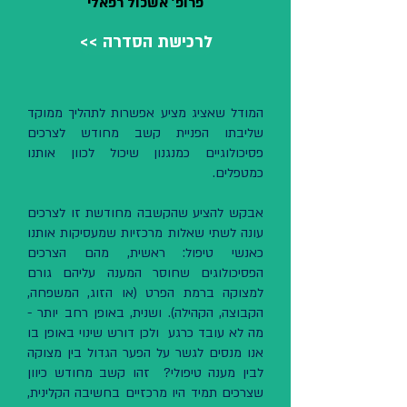
פרופ' אשכול רפאלי
<< לרכישת הסדרה
המודל שאציג מציע אפשרות לתהליך ממוקד
שליבתו הפניית קשב מחודש לצרכים
פסיכולוגיים כמנגנון שיכול לכוון אותנו
כמטפלים.
אבקש להציע שהקשבה מחודשת זו לצרכים
עונה לשתי שאלות מרכזיות שמעסיקות אותנו
כאנשי טיפול: ראשית, מהם הצרכים
הפסיכולוגים שחוסר המענה עליהם גורם
למצוקה ברמת הפרט (או הזוג, המשפחה,
הקבוצה, הקהילה). ושנית, באופן רחב יותר -
מה לא עובד כרגע ולכן דורש שינוי באופן בו
אנו מנסים לגשר על הפער הגדול בין מצוקה
לבין מענה טיפולי? זהו קשב מחודש כיוון
שצרכים תמיד היו מרכזיים בחשיבה הקלינית,