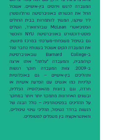
המעבדה לרגש ויחסים בין-אישיים. אשכול
החל את הכשרתו באוניברסיטת נורת'ווסטרן
ליד שיקגו, המשיך להתמחות בבית החולים
הפסיכיאטרי McLean שבהרווארד, השלים
פוסט-דוקטורט באוניברסיטת NYU והוכשר
גם בטיפול משפחתי-מערכתי במרכז מינושין.
את המעבדה הקים אשכול בשנותיו כחבר סגל
ב-Barnard College שבאוניברסיטת
קולומביה, והמעבדה "עלתה" איתו ארצה
ב-2009. צוות המעבדה חוקר רגשות
ותהליכים בין-אישיים – גם באוכלוסיות
קליניות כמו אנשים עם הפרעת אישיות או
חרדה, וגם בזוגות מהאוכלוסייה הכללית,
ובשנים האחרונות מתמקד יותר ויותר במחקר
על תהליכים בפסיכותרפיה – כולל הבנה של
רגשות בחדר הטיפול, תהליכי שינוי טיפוליים,
והאינטראקציה בין מטפלים למטופלים.