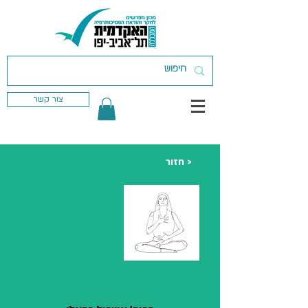
צור קשר
חזור >
מקשיבים לצרכים
בפסיכותרפיה
במלחמה ושגרה -
What needs to be
changed?