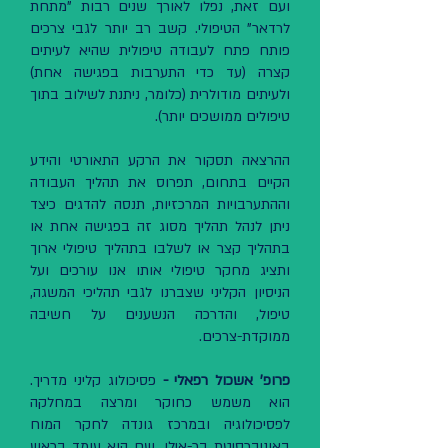
ועם זאת, נפלו לאורך שנים רבות "מתחת
לרדאר" הטיפולי. קשב רב יותר לגבי צרכים
פותח פתח לעבודה טיפולית שהיא לעיתים
קצרה (עד כדי התערבות בפגישה אחת)
ולעיתים מודולרית (כלומר, ניתנת לשילוב בתוך
טיפולים ממושכים יותר).
ההרצאה תסקור את הרקע התאורטי והידע
הקיים בתחום, תפרוס את תהליך העבודה
וההתערבויות המרכזיות, תנסה להדגים כיצד
ניתן לנהל תהליך מסוג זה בפגישה אחת או
בתהליך קצר או לשלבו בתהליך טיפולי ארוך
ותציג מחקר טיפולי אותו אנו עורכים ועל
הניסיון הקליני שצברנו לגבי תהליכי המשגה,
טיפול, והדרכה הנשענים על חשיבה
ממוקדת-צרכים.
פרופ' אשכול רפאלי -
פסיכולוג קליני מדריך.
הוא משמש כחוקר ומרצה במחלקה
לפסיכולוגיה ובמרכז גונדה לחקר המוח
באוניברסיטת בר-אילן, שם הוא עומד בראש