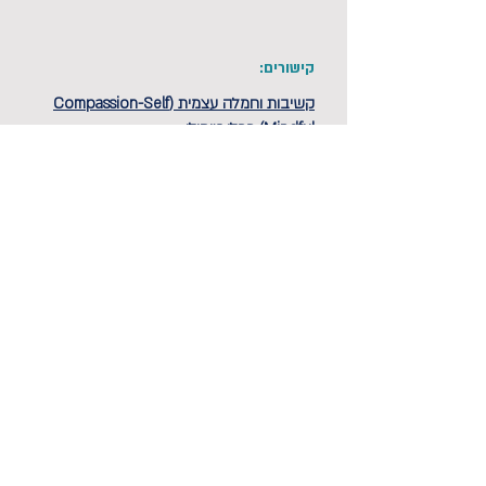
קישורים:
קשיבות וחמלה עצמית (Compassion-Self
Mindful) ככלי טיפולי
הבא
הקודם
פרטיות ותקנון
הצהרת נגישות
פנה אלינו >>
מדיניות ביטולים
2085*
רח' רבנו ירוחם 2 תל-אביב-יפו