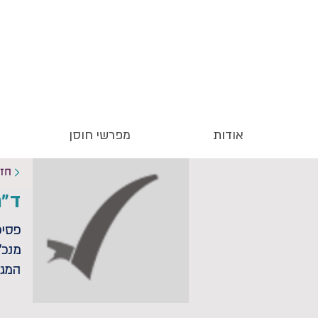
אודות
מפרשי חוסן
חז
ד״ר
פסיכ
מנכ"
המגד