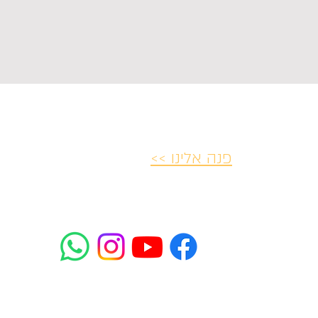
פנה אלינו >>
יות ביטולים
הצהרת נגישות
פרטיות ו
mifrasim@mta.ac.il
רח' רבנו ירוחם 2 תל-אביב-יפו
2085*