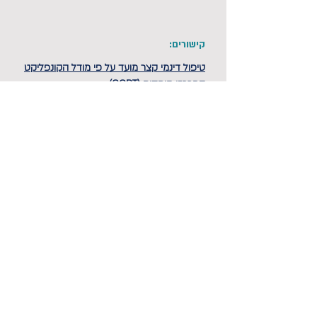
קישורים:
טיפול דינמי קצר מועד על פי מודל הקונפליקט
המרכזי ביחסים (CCRT)
הבא
הקודם
פרטיות ותקנון
הצהרת נגישות
פנה אלינו >>
מדיניות ביטולים
2085*
רח' רבנו ירוחם 2 תל-אביב-יפו