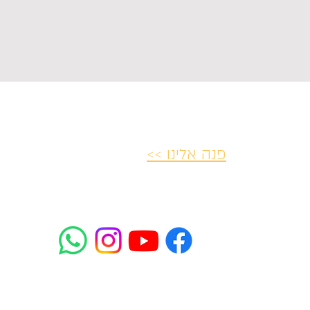
פנה אלינו >>
יות ביטולים
הצהרת נגישות
פרטיות ו
mifrasim@mta.ac.il
רח' רבנו ירוחם 2 תל-אביב-יפו
2085*