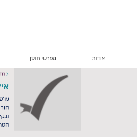
אודות
מפרשי חוסן
חז
איל
הורה
ובק
הטרא