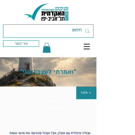
צור קשר
“ואמרתי לעצב: הנני”
בהשתתפות:
חזור >
ד"ר אביטל גרשפלד-ליטוין ומיעד מורג
בהנחיית פרופ' שרון זיו ביימן
עבודה טיפולית עם אובדן, אבל ושכול מפגישה את אנשי ונשות