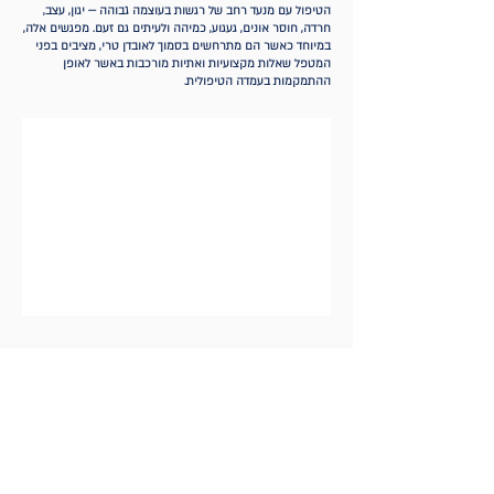
הטיפול עם מנעד רחב של רגשות בעוצמה גבוהה — יגון, עצב,
חרדה, חוסר אונים, געגוע, כמיהה ולעיתים גם זעם. מפגשים אלה,
במיוחד כאשר הם מתרחשים בסמוך לאובדן טרי, מציבים בפני
המטפל שאלות מקצועיות ואתיות מורכבות באשר לאופן
ההתמקמות בעמדה הטיפולית.
פרטיות ותקנון
הצהרת נגישות
פנה אלינו >>