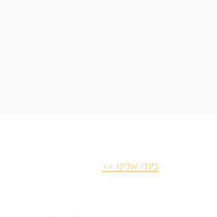
פנה אלינו >>
יות ביטולים
הצהרת נגישות
פרטיות ו