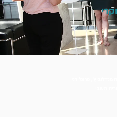
קרי
 מנדלוביץ', פרופ' דני
וריה תשבי