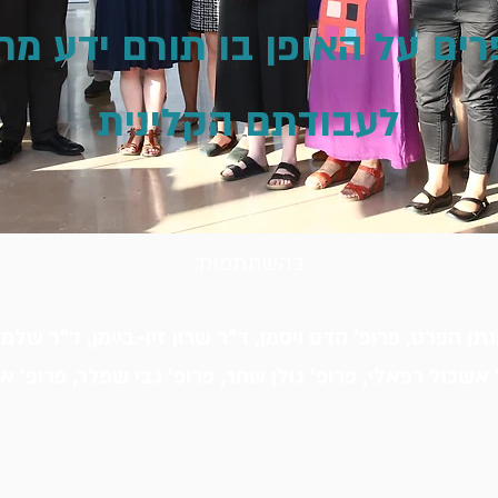
ים על האופן בו תורם ידע מח
לעבודתם הקלינית
בהשתתפות:
נתן הפרט, פרופ' הדס ויסמן, ד"ר שרון זיו-ביימן, ד"ר שלמה
' אשכול רפאלי, פרופ' גולן שחר, פרופ' גבי שפלר, פרופ' א