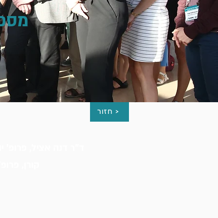
מספר
חזור >
ד"ר דנה אציל, פרופ' יו
קורן, פרופ