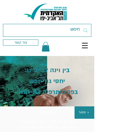
צור קשר
בין וינה לבייג'ינג:
יחסי גוף-נפש
בפסיכותרפיה בת-זמננו
בהשתתפות:
חזור >
נעמי אורבך-שבילי, תמר אשל-ביאלר,
עינת דרוקר, יורי סלע, אלון רשף ועדי כהן