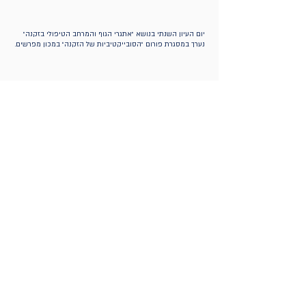
יום העיון השנתי בנושא ״אתגרי הגוף והמרחב הטיפולי בזקנה״
נערך במסגרת פורום ״הסובייקטיביות של הזקנה״ במכון מפרשים.
פרטיות ותקנון
הצהרת נגישות
פנה אלינו >>
מדיניות ביטולים
2085*
רח' רבנו ירוחם 2 תל-אביב-יפו
mifrasim@mta.ac.il