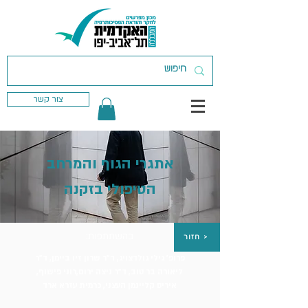
צור קשר
אתגרי הגוף והמרחב
הטיפולי בזקנה
בהשתתפות:
חזור >
פרופ׳ גילי גולדצויג, ד״ר שרון זיו ביימן, ד״ר
ליאורה בר טוב, ד״ר ניצה ירום,רוני פישוף,
איריס קליינמן העצני, כרמית עזרא ארד