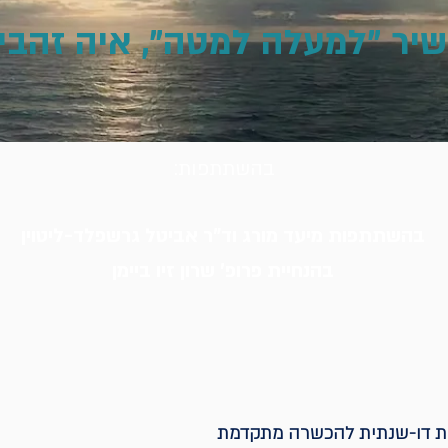
יר "למעלה למטה", איה זהבי פ
בהשתתפות:
בהשתתפות מיעד מורג וד"ר אביטל גרשפלד-ליטוין
בהנחיית פרופ' שרון זיו ביימן
ית דו-שנתית להכשרה מתקדמת