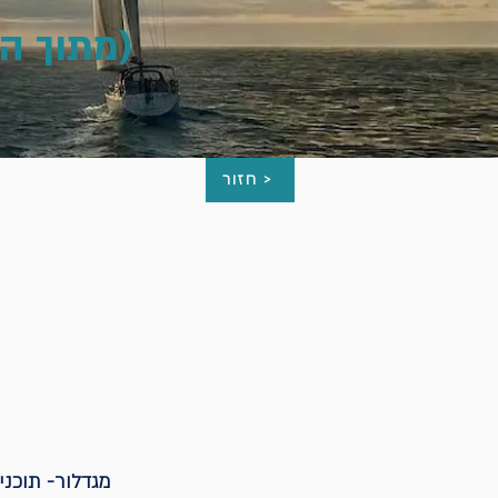
(מתוך הש
חזור >
מגדלור- תוכנ