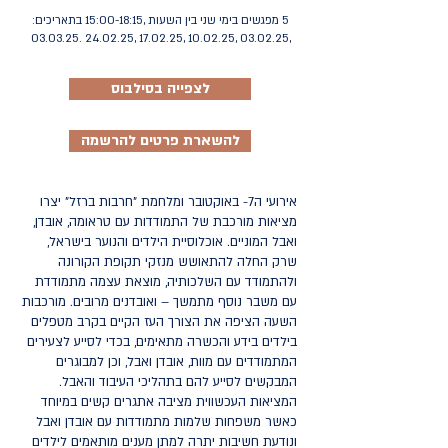
5 מפגשים בימי שני בין השעות ,15:00-18:15 בתאריכים:
24.02.25 .03.03.25
,03.02.25 ,10.02.25 ,17.02.25 ,
לצפייה בסילבוס
להשארת פרטים להרשמה
אירועי ה7- באוקטובר ומלחמת "חרבות ברזל" יצרו
מציאות מורכבת של התמודדות עם טראומה, אובדן,
ואבל המוניים. אוכלוסיית הילדים והנוער בישראל,
שרק החלה להתאושש מנזקי תקופת הקורונה
ולהתמודד עם השלכותיה, מוצאת עצמה מתמודדת
עם משבר נוסף מתמשך – ואובדנים מרובים. מורכבות
השעה הציפה את הצורך העז הקיים בקרב מטפלים
בילדים בידע והכשרה מתאימים, בכדי לסייע לצעירים
המתמודדים עם מוות, אובדן ואבל, וכן למבוגרים
המבקשים לסייע להם בתהליכי העיבוד והאבל.
המציאות העכשווית מציבה אתגרים קשים במיוחד
כאשר משפחות שלמות מתמודדות עם אובדן ואבל
ונודעת חשיבות יתרה למתן מענים מותאמים לילדים