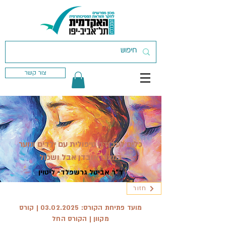
צור קשר
כלים לעבודה טיפולית עם ילדים ונוער
במצבי אובדן אבל ושכול
ד"ר אביטל גרשפלד- ליטוין
חזור
מועד פתיחת הקורס:
03.02.2025
| קורס
מקוון | הקורס החל