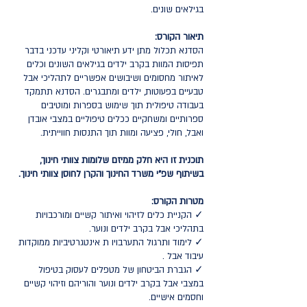
בגילאים שונים.
תיאור הקורס:
הסדנא תכלול מתן ידע תיאורטי וקליני עדכני בדבר
תפיסות המוות בקרב ילדים בגילאים השונים וכלים
לאיתור מחסומים ושיבושים אפשריים לתהליכי אבל
טבעיים בפעוטות, ילדים ומתבגרים. הסדנא תתמקד
בעבודה טיפולית תוך שימוש בספרות ומוטיבים
ספרותיים ומשחקיים ככלים טיפוליים במצבי אובדן
ואבל, חולי, פציעה ומוות תוך התנסות חווייתית.
תוכנית זו היא חלק ממיזם שלומות צוותי חינוך,
בשיתוף שפ"י משרד החינוך והקרן לחוסן צוותי חינוך.
מטרות הקורס:
✓ הקניית כלים לזיהוי ואיתור קשיים ומורכבויות
בתהליכי אבל בקרב ילדים ונוער.
✓ לימוד ותרגול התערבויו ת אינטגרטיביות ממוקדות
עיבוד אבל .
✓ הגברת הביטחון של מטפלים לעסוק בטיפול
במצבי אבל בקרב ילדים ונוער והוריהם וזיהוי קשיים
וחסמים אישיים.