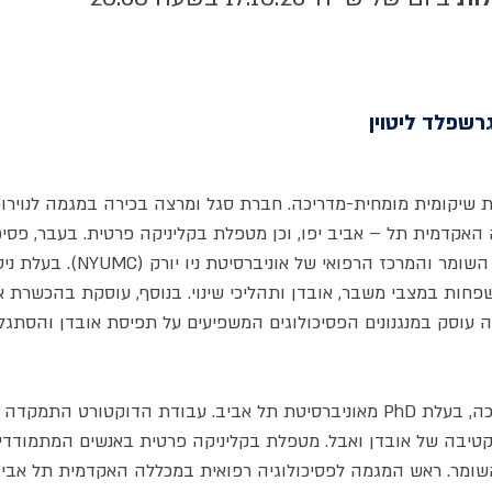
רשפלד ליטוין
וגית שיקומית מומחית-מדריכה. חברת סגל ומרצה בכירה במגמה לנוירופ
אקדמית תל – אביב יפו, וכן מטפלת בקליניקה פרטית. בעבר, פסיכו
קלינית במרכז הרפואי "שיבא" תל השומר
חות במצבי משבר, אובדן ותהליכי שינוי. בנוסף, עוסקת בהכשרת אנש
 עוסק במנגנונים הפסיכולוגים המשפיעים על תפיסת אובדן והסתגלות
פסיכולוגית רפואית מומחית-מדריכה, בעלת PhD מאוניברסיטת תל אביב. עבודת הדוקטו
בה של אובדן ואבל. מטפלת בקליניקה פרטית באנשים המתמודדים ע
שומר. ראש המגמה לפסיכולוגיה רפואית במכללה האקדמית תל אביב 