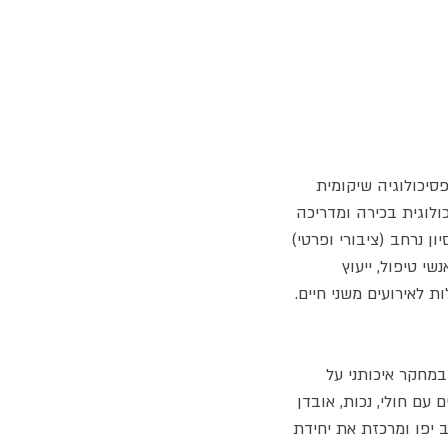
סיכולוגיה שיקומית 
לוגית בכירה ומדריכה 
 והמרכז הרפואי של אוניברסיטת ניו יורק (NYUMC). בעלת ניסיון נרחב (ציבורי ופרטי) 
י טיפול, ייעוץ 
 לאירועים משני חיים.
רט התמקדה במחקר איכותני על 
ם חולי, נכות, אובדן 
יפו ומרכזת את יחידת 